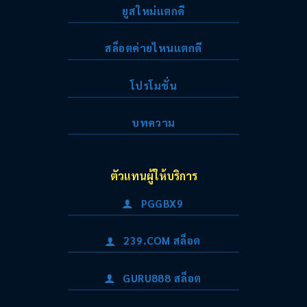
ยูสใหม่แตกดี
สล็อตค่ายไหนแตกดี
โปรโมชั่น
บทความ
ตัวแทนผู้ให้บริการ
PGGBX9
239.COM สล็อต
GURU888 สล็อต