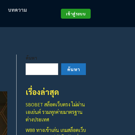
บทความ
เข้าสู่ระบบ
ค้นหา
ค้นหา
เรื่องล่าสุด
SBOBET สล็อตเว็บตรง ไม่ผ่าน
เอเย่นต์ รวมทุกค่ายมาตรฐาน
ต่างประเทศ
W88 ทางเข้าเล่น เกมสล็อตเว็บ