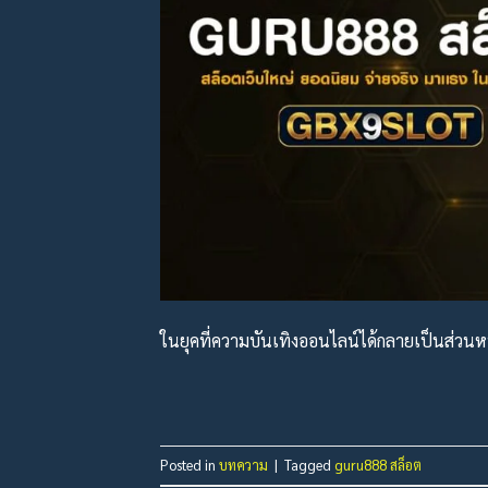
ในยุคที่ความบันเทิงออนไลน์ได้กลายเป็นส่วนหน
Posted in
บทความ
|
Tagged
guru888 สล็อต