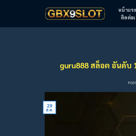
Skip
หน้าแร
to
ติดต่อ
content
guru888 สล็อต อันดับ 
POS
29
ส.ค.