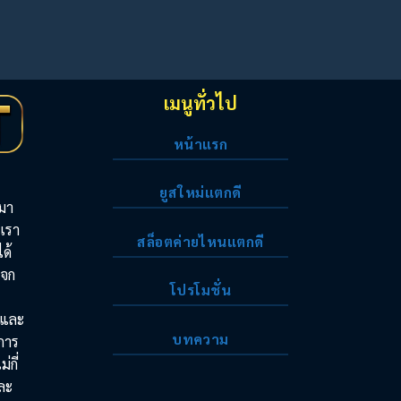
เมนูทั่วไป
หน้าแรก
ยูสใหม่แตกดี
ณมา
 เรา
สล็อตค่ายไหนแตกดี
ด้
แจก
โปรโมชั่น
 และ
บทความ
ิการ
กี่
และ