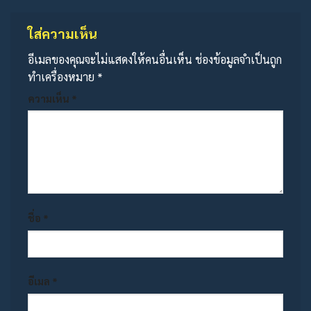
ใส่ความเห็น
อีเมลของคุณจะไม่แสดงให้คนอื่นเห็น
ช่องข้อมูลจำเป็นถูก
ทำเครื่องหมาย
*
ความเห็น
*
ชื่อ
*
อีเมล
*