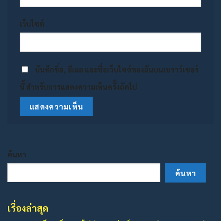
เว็บไซต์
บันทึกชื่อ, อีเมล และชื่อเว็บไซต์ของฉันบนเบราว์เซอร์
นี้ สำหรับการแสดงความเห็นครั้งถัดไป
ค้นหา
ค้นหา
เรื่องล่าสุด