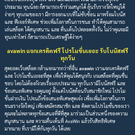
ประมาณ ทุนน้อย ก็สามารถเข้าร่วมสนุกได้ ลุ้นรับรางวัลใหญ่ได้
ง่ายๆ ทุกเกมของเรา มีการออกแบบที่ไม่ซับซ้อน มาพร้อมโบนัส
และ ฟีเจอร์พิเศษ ช่วยเพิ่มโอกาสในการชนะ ทำให้คุณสามารถ
เล่นสล็อต ได้สนุกสนาน และ ตื่นเต้นไปตลอดทั้งวัน ไม่ว่าคุณจะมี
ทุนเท่าไหร่ ก็สามารถเป็นเศรษฐีได้ง่ายๆ
avawin แจกเครดิตฟรี โปรโมชั่นเยอะ รับโบนัสฟรี
ทุกวัน
สุดยอดเว็บสล็อต กล้าแจกมากกว่าที่อื่น
avawin
เราแจกเครดิตฟรี
และ โปรโมชั่นเยอะที่สุด เพื่อให้คุณได้สนุกกับ เกมสล็อตที่คุณชื่น
ชอบ โดยไม่ต้องกังวลเรื่องงบประมาณ ทุกวันเรามีโบนัสฟรี และ
ข้อเสนอพิเศษ รอคุณอยู่ ตั้งแต่โบนัสต้อนรับสมาชิกใหม่ โปรโม
ชั่นฝากเงิน ไปจนถึงข้อเสนอพิเศษสุดเจ๋ง เพื่อเพิ่มโอกาสในการ
ชนะรางวัลใหญ่ เพียงสมัครสมาชิก และ ติดตามโปรโมชั่นของเรา
คุณจะไม่พลาดทุกข้อเสนอที่ดีที่สุด มาร่วมเป็นส่วนหนึ่งของความ
สนุกสนาน และ ความตื่นเต้นที่ AvaWin แล้วรับสิทธิพิเศษ
มากมาย ที่เรามีให้กันทุกวัน ได้เลย