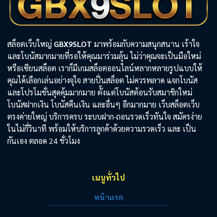
สล็อตเว็บใหญ่
GBX9SLOT
มาพร้อมกับความสนุกสนาน เร้าใจ
และโบนัสมากมายที่รอให้คุณมาร่วมลุ้น ไม่ว่าคุณจะเป็นมือใหม่
หรือเซียนสล็อต เราก็มีเกมสล็อตออนไลน์หลากหลายรูปแบบให้
คุณได้เลือกเล่นอย่างจุใจ สายปั่นสล็อต ไม่ควรพลาด แจกโบนัส
และโปรโมชั่นสุดคุ้มมากมาย ตั้งแต่โบนัสต้อนรับสมาชิกใหม่
โบนัสฝากเงิน โบนัสคืนเงิน และอื่นๆ อีกมากมาย เว็บสล็อตเว็บ
ตรงค่ายใหญ่ บริการครบ ระบบฝาก-ถอนรวดเร็วทันใจ สมัครง่าย
ในไม่กี่วินาที พร้อมให้บริการลูกค้าด้วยความรวดเร็ว และ เป็น
กันเอง ตลอด 24 ชั่วโมง
เมนูทั่วไป
หน้าแรก