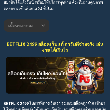
สมาชิก ได้แล้ววันนี้ พร้อมให้บริการทุกท่าน ด้วยทีมงานคุณภาพ
ตลอดการเข้าเล่นเกม 24 ชั่วโมง
เนื้อหาเจาะจง
BETFLIX 2499 สล็อตเว็บแท้ การันตีจ่ายจริง เล่น
ง่าย ได้เงินไว
BETFLIX 2499
ในการที่ทางเว็บเรา รวมเกมสล็อตทุกค่าย เข้ามา
ให้ทุกท่านเลือกเล่นได้โดยตรง ถือเป็น เกมสล็อตเล่นง่าย แจกหนัก