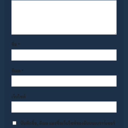
ชื่อ
*
อีเมล
*
เว็บไซต์
บันทึกชื่อ, อีเมล และชื่อเว็บไซต์ของฉันบนเบราว์เซอร์