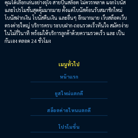
คุณได้เลือกเล่นอย่างจุใจ สายปั่นสล็อต ไม่ควรพลาด แจกโบนัส
และโปรโมชั่นสุดคุ้มมากมาย ตั้งแต่โบนัสต้อนรับสมาชิกใหม่
โบนัสฝากเงิน โบนัสคืนเงิน และอื่นๆ อีกมากมาย เว็บสล็อตเว็บ
ตรงค่ายใหญ่ บริการครบ ระบบฝาก-ถอนรวดเร็วทันใจ สมัครง่าย
ในไม่กี่วินาที พร้อมให้บริการลูกค้าด้วยความรวดเร็ว และ เป็น
กันเอง ตลอด 24 ชั่วโมง
เมนูทั่วไป
หน้าแรก
ยูสใหม่แตกดี
สล็อตค่ายไหนแตกดี
โปรโมชั่น