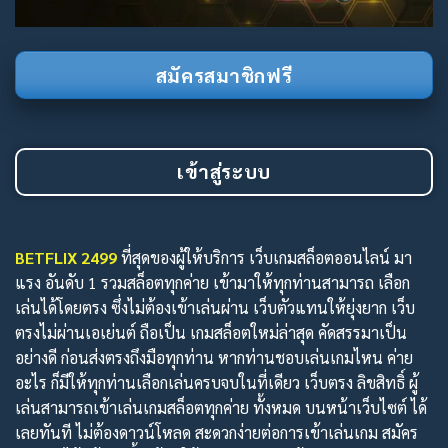
สมัครสมาชิกฟรี
เข้าสู่ระบบ
BETFLIX 2499
ที่สุดของผู้ให้บริการ เว็บเกมสล็อตออนไลน์ มา
แรง อันดับ 1 รวมสล็อตทุกค่าย เข้ามาให้ทุกท่านสามารถ เลือก
เล่นได้โดยตรง ซึ่งไม่ต้องเข้าเล่นผ่าน เว็บตัวแทนให้ยุ่งยาก เว็บ
ตรงไม่ผ่านเอเย่นต์ ถือเป็น เกมสล็อตใหม่ล่าสุด คัดสรรมาเป็น
อย่างดี ก่อนส่งตรงถึงมือทุกท่าน หากท่านชอบเล่นเกมไหน ค่าย
อะไร ก็มีให้ทุกท่านเลือกเล่นครบจบในที่เดียว เว็บตรง ลิขสิทธิ์ ผู้
เล่นสามารถเข้าเล่นเกมสล็อตทุกค่าย ทั้งหมด บนหน้าเว็บไซต์ ได้
เลยทันที ไม่ต้องดาวน์โหลด สะดวกง่ายต่อการเข้าเล่นเกม สมัคร