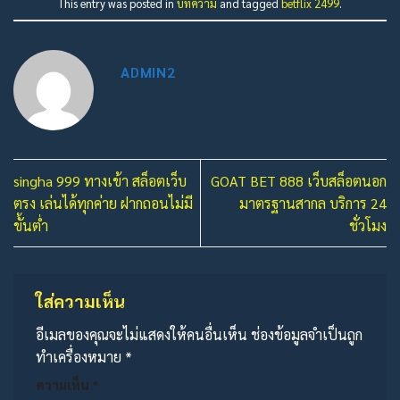
This entry was posted in
บทความ
and tagged
betflix 2499
.
ADMIN2
singha 999 ทางเข้า สล็อตเว็บ
GOAT BET 888 เว็บสล็อตนอก
ตรง เล่นได้ทุกค่าย ฝากถอนไม่มี
มาตรฐานสากล บริการ 24
ขั้นต่ำ
ชั่วโมง
ใส่ความเห็น
อีเมลของคุณจะไม่แสดงให้คนอื่นเห็น
ช่องข้อมูลจำเป็นถูก
ทำเครื่องหมาย
*
ความเห็น
*