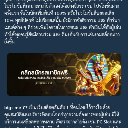
โปรโมชั่นที่เหมาะสมกับตัวเองได้อย่างอิสระ เช่น โปรโมชั่นฝาก
ครั้งแรก รับโบนัสเพิ่มทันที 100% หรือโปรโมชั่นคืนยอดเสีย
10% ทุกสัปดาห์ ไม่เพียงแค่นั้น ยังมีการจัดกิจกรรม และ ทัวร์นา
เมนต์ต่าง ๆ ที่ช่วยเพิ่มโอกาสในการชนะ และ ทำเงินให้กับผู้เล่น
ทำให้ทุกคนรู้สึกมีส่วนร่วม และ ตื่นเต้นกับการเล่นเกมสล็อตมาก
ยิ่งขึ้น
bigtime 77
เป็นเว็บสล็อตอันดับ 1 ที่คนไทยไว้วางใจ ด้วย
คุณสมบัติและบริการที่ตอบโจทย์ทุกความต้องการของผู้เล่น มีให้
บริการเกมสล็อตหลากหลาย คัดสรรจากค่ายดัง เช่น PG Slot และ