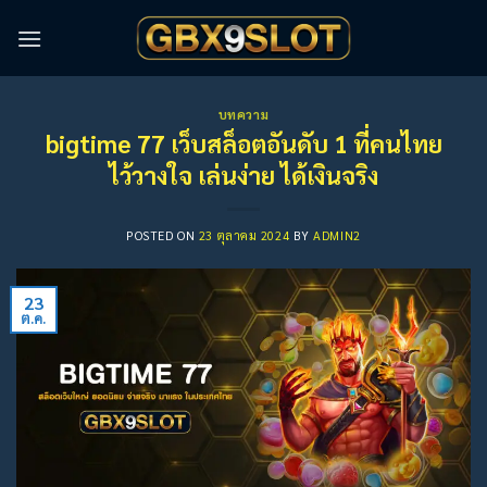
Skip
to
content
บทความ
bigtime 77 เว็บสล็อตอันดับ 1 ที่คนไทย
ไว้วางใจ เล่นง่าย ได้เงินจริง
POSTED ON
23 ตุลาคม 2024
BY
ADMIN2
23
ต.ค.