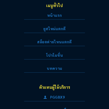
เมนูทั่วไป
หน้าแรก
ยูสใหม่แตกดี
สล็อตค่ายไหนแตกดี
โปรโมชั่น
บทความ
ตัวแทนผู้ให้บริการ
PGGBX9