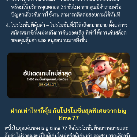
พร้อมให้บริการคุณตลอด 24 ชั่วโมง หากคุณมีคำถามหรือ
ปัญหาเกี่ยวกับการใช้งาน สามารถติดต่อสอบถามได้ทันที
โปรโมชั่นที่คุ้มค่า – โปรโมชั่นที่มีให้เลือกมากมาย ตั้งแต่การ
สมัครสมาชิกใหม่จนถึงการคืนยอดเสีย ที่ทำให้การเล่นสล็อต
ของคุณคุ้มค่า และ สนุกสนานมากยิ่งขึ้น
ฝากเท่าไหร่ก็คุ้ม กับโปรโมชั่นสุดพิเศษจาก big
time 77
หนึ่งในจุดเด่นของ
big time 77
คือโปรโมชั่นที่หลากหลายและ
คุ้มค่า ไม่ว่าคุณจะเป็นผู้เล่นใหม่หรือผู้เล่นเก่า คุณสามารถเลือกรับ