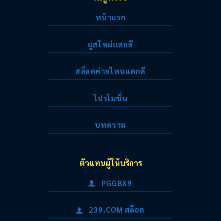
หน้าแรก
ยูสใหม่แตกดี
สล็อตค่ายไหนแตกดี
โปรโมชั่น
บทความ
ตัวแทนผู้ให้บริการ
PGGBX9
239.COM สล็อต