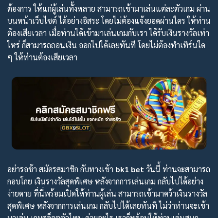
ต้องการ ให้แก่ผู้เล่นทั้งหลาย สามารถเข้ามาเล่นแต่ละตัวเกม ผ่าน
บนหน้าเว็บไซต์ ได้อย่างอิสระ โดยไม่ต้องแจ้งยอดผ่านใคร ให้ท่าน
ต้องเสียเวลา เมื่อท่านได้เข้ามาเล่นเกมกับเรา ได้รับเงินรางวัลเท่า
ไหร่ ก็สามารถถอนเงิน ออกไปได้เลยทันที โดยไม่ต้องทำเทิร์นใด
ๆ ให้ท่านต้องเสียเวลา
อย่ารอช้า สมัครสมาชิก กับทางเข้า
bk1 bet
วันนี้ ท่านจะสามารถ
กอบโกย เงินรางวัลสุดพิเศษ หลังจากการเล่นเกม กลับไปได้อย่าง
ง่ายดาย ที่นี่พร้อมเปิดให้ท่านผู้เล่น สามารถเข้ามาคว้าเงินรางวัล
สุดพิเศษ หลังจากการเล่นเกม กลับไปได้เลยทันที ไม่ว่าท่านจะเข้า
มาเล่น เกมสล็อตตัวไหน ค่ายอะไร เราก็พร้อมให้ท่านเล่นสนุก