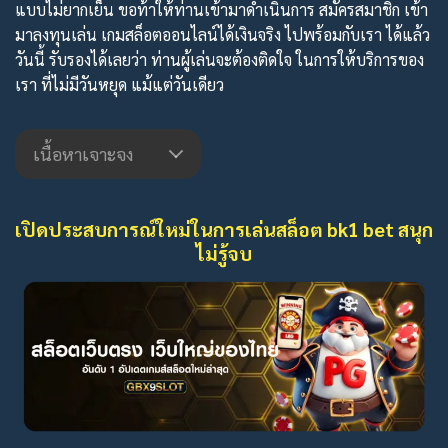
แบบไม่ยากเย็น ขอท้าให้ท่านเข้ามาดำเนินการ สมัครสมาชิก เข้า
มาลงทุนเล่น เกมสล็อตออนไลน์ได้เงินจริง ไปพร้อมกับเรา ได้แล้ว
วันนี้ รับรองได้เลยว่า ท่านผู้เล่นจะต้องติดใจ ในการให้บริการของ
เรา ที่ไม่มีวันหยุด แม้แต่วันเดียว
เนื้อหาเจาะจง
เปิดประสบการณ์ใหม่ในการเล่นสล็อต bk1 bet สนุก
ไม่รู้จบ