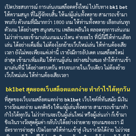
เปิดประสบการณ์ การเล่นเกมสล็อตครั้งใหม่ ไปกับทาง
bk1 bet
ให้ความสนุก ที่ไม่รู้จักจบสิ้น ให้แก่ผู้เล่นทั้งหลาย สามารถเข้ามา
พบกับ ตัวเกมที่มีมากกว่า 1800 เกม ให้ท่านทั้งหลาย เลือกเล่นทุก
ตัวเกม ได้อย่างสุข สนุกสนาน เพลิดเพลินใจ ตลอดทุกการเล่นเกม
ไม่ว่าท่านจะเข้ามาเล่นเกมแนวไหน ค่ายอะไร ที่นี่ก็มีให้ท่านเลือก
เล่น ได้อย่างเต็มอิ่ม ไม่ต้องโยกย้ายเว็บใหม่เล่น ให้ท่านต้องเสีย
เวลา ยังไม่พอเพียงแค่เท่านี้ เรายังมีการอัปเดต เกมสล็อตใหม่
ล่าสุด เข้ามาเพิ่มเติม ให้ท่านผู้เล่น อย่างสม่ำเสมอ ทำให้ท่านเข้า
มาเล่นที่นี่ ได้อย่างครบครัน ครบจบภายในเว็บเดียว ไม่ต้องย้าย
เว็บใหม่เล่น ให้ท่านต้องเสียเวลา
bk1bet สุดยอดเว็บสล็อตแตกง่าย ทำกำไรได้ทุกวัน
ที่สุดของเว็บเกมสล็อตแตกง่าย
bk1bet
เว็บไซต์ที่ทันสมัย มีเงิน
รางวัลแตกง่าย แตกดีจริง ให้แก่ผู้เล่นทั้งหลาย สามารถเข้ามาทำ
กำไรได้ทุกวัน ไม่ว่าท่านจะเป็นผู้เล่นใหม่ หรือผู้เล่นเก่า ก็เข้ามา
ชิงเงินรางวัลสุดคุ้มค่า กลับไปได้อย่างง่ายดาย ทุกเกมของเรา มี
อัตราการจ่ายสูง เปิดโอกาสให้ท่านเข้าสู่ เงินรางวัลได้ง่าย ไม่ว่าจะ