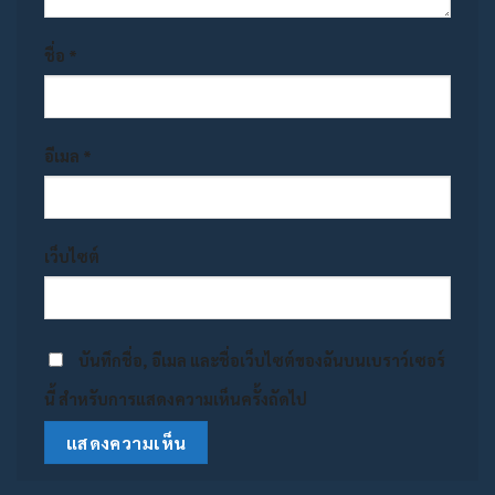
ชื่อ
*
อีเมล
*
เว็บไซต์
บันทึกชื่อ, อีเมล และชื่อเว็บไซต์ของฉันบนเบราว์เซอร์
นี้ สำหรับการแสดงความเห็นครั้งถัดไป