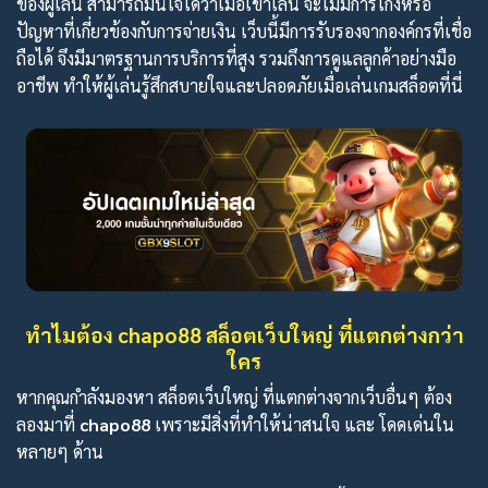
ของผู้เล่น สามารถมั่นใจได้ว่าเมื่อเข้าเล่น จะไม่มีการโกงหรือ
ปัญหาที่เกี่ยวข้องกับการจ่ายเงิน เว็บนี้มีการรับรองจากองค์กรที่เชื่อ
ถือได้ จึงมีมาตรฐานการบริการที่สูง รวมถึงการดูแลลูกค้าอย่างมือ
อาชีพ ทำให้ผู้เล่นรู้สึกสบายใจและปลอดภัยเมื่อเล่นเกมสล็อตที่นี่
ทำไมต้อง chapo88 สล็อตเว็บใหญ่ ที่แตกต่างกว่า
ใคร
หากคุณกำลังมองหา สล็อตเว็บใหญ่ ที่แตกต่างจากเว็บอื่นๆ ต้อง
ลองมาที่
chapo88
เพราะมีสิ่งที่ทำให้น่าสนใจ และ โดดเด่นใน
หลายๆ ด้าน