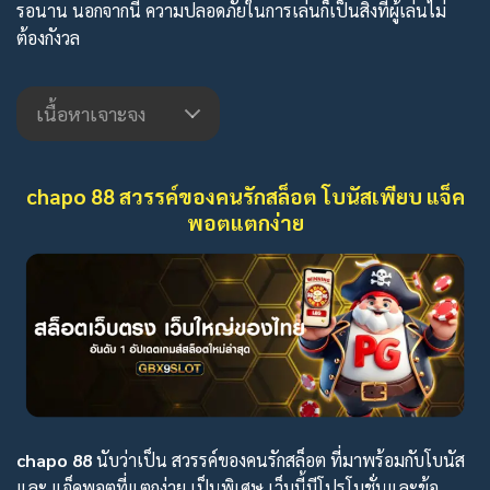
รอนาน นอกจากนี้ ความปลอดภัยในการเล่นก็เป็นสิ่งที่ผู้เล่นไม่
ต้องกังวล
เนื้อหาเจาะจง
chapo 88 สวรรค์ของคนรักสล็อต โบนัสเพียบ แจ็ค
พอตแตกง่าย
chapo 88
นับว่าเป็น สวรรค์ของคนรักสล็อต ที่มาพร้อมกับโบนัส
และ แจ็คพอตที่แตกง่าย เป็นพิเศษ เว็บนี้มีโปรโมชั่นและข้อ