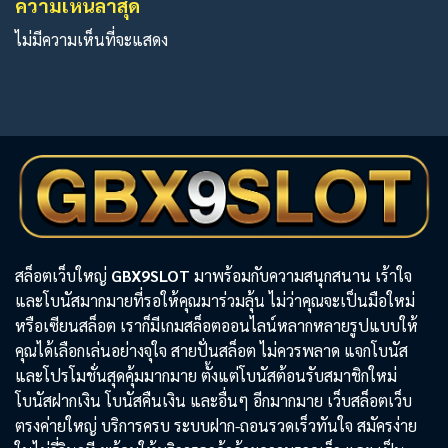
ความเห็นล่าสุด
ไม่มีความเห็นที่จะแสดง
สล็อตเว็บใหญ่
GBX9SLOT
มาพร้อมกับความสนุกสนาน เร้าใจ
และโบนัสมากมายที่รอให้คุณมาร่วมลุ้น ไม่ว่าคุณจะเป็นมือใหม่
หรือเซียนสล็อต เราก็มีเกมสล็อตออนไลน์หลากหลายรูปแบบให้
คุณได้เลือกเล่นอย่างจุใจ สายปั่นสล็อต ไม่ควรพลาด แจกโบนัส
และโปรโมชั่นสุดคุ้มมากมาย ตั้งแต่โบนัสต้อนรับสมาชิกใหม่
โบนัสฝากเงิน โบนัสคืนเงิน และอื่นๆ อีกมากมาย เว็บสล็อตเว็บ
ตรงค่ายใหญ่ บริการครบ ระบบฝาก-ถอนรวดเร็วทันใจ สมัครง่าย