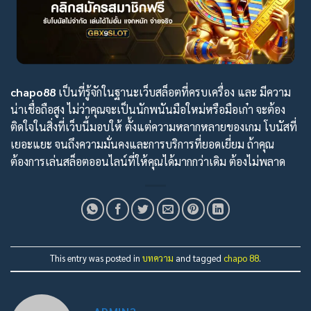
chapo88
เป็นที่รู้จักในฐานะเว็บสล็อตที่ครบเครื่อง และ มีความ
น่าเชื่อถือสูง ไม่ว่าคุณจะเป็นนักพนันมือใหม่หรือมือเก๋า จะต้อง
ติดใจในสิ่งที่เว็บนี้มอบให้ ตั้งแต่ความหลากหลายของเกม โบนัสที่
เยอะแยะ จนถึงความมั่นคงและการบริการที่ยอดเยี่ยม ถ้าคุณ
ต้องการเล่นสล็อตออนไลน์ที่ให้คุณได้มากกว่าเดิม ต้องไม่พลาด
This entry was posted in
บทความ
and tagged
chapo 88
.