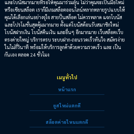
และโบนัสมากมายที่รอให้คุณมาร่วมลุ้น ไม่ว่าคุณจะเป็นมือใหม่
หรือเซียนสล็อต เราก็มีเกมสล็อตออนไลน์หลากหลายรูปแบบให้
คุณได้เลือกเล่นอย่างจุใจ สายปั่นสล็อต ไม่ควรพลาด แจกโบนัส
และโปรโมชั่นสุดคุ้มมากมาย ตั้งแต่โบนัสต้อนรับสมาชิกใหม่
โบนัสฝากเงิน โบนัสคืนเงิน และอื่นๆ อีกมากมาย เว็บสล็อตเว็บ
ตรงค่ายใหญ่ บริการครบ ระบบฝาก-ถอนรวดเร็วทันใจ สมัครง่าย
ในไม่กี่วินาที พร้อมให้บริการลูกค้าด้วยความรวดเร็ว และ เป็น
กันเอง ตลอด 24 ชั่วโมง
เมนูทั่วไป
หน้าแรก
ยูสใหม่แตกดี
สล็อตค่ายไหนแตกดี