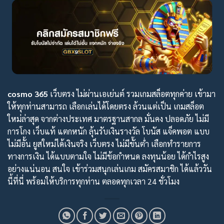
cosmo 365
เว็บตรง ไม่ผ่านเอเย่นต์ รวมเกมสล็อตทุกค่าย เข้ามา
ให้ทุกท่านสามารถ เลือกเล่นได้โดยตรง ล้วนแต่เป็น เกมสล็อต
ใหม่ล่าสุด จากต่างประเทศ มาตรฐานสากล มั่นคง ปลอดภัย ไม่มี
การโกง เว็บแท้ แตกหนัก ลุ้นรับเงินรางวัล โบนัส แจ็คพอต แบบ
ไม่มีอั้น ยูสใหม่ได้เงินจริง เว็บตรง ไม่มีขั้นต่ำ เลือกทำรายการ
ทางการเงิน ได้แบบตามใจ ไม่มีข้อกำหนด ลงทุนน้อย ได้กำไรสูง
อย่างแน่นอน สนใจ เข้าร่วมสนุกเล่นเกม สมัครสมาชิก ได้แล้ววัน
นี้ที่นี่ พร้อมให้บริการทุกท่าน ตลอดทุกเวลา 24 ชั่วโมง