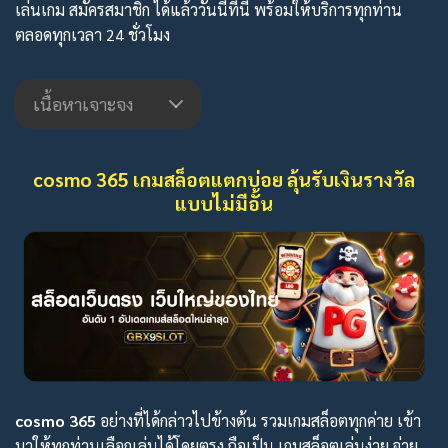
เล่นเกม สมัครสมาชิก ได้แล้ววันนี้ที่นี่ พร้อมให้บริการทุกท่าน
ตลอดทุกเวลา 24 ชั่วโมง
เนื้อหาเจาะจง
cosmo 365 เกมสล็อตแตกบ่อย ลุ้นรับเงินรางวัล
แบบไม่มีอั้น
cosmo 365
อย่างที่ได้กล่าวไปข้างต้น รวมเกมสล็อตทุกค่าย เข้า
มาให้ทุกท่านเลือกเล่นได้โดยตรง ถือเป็น เกมสล็อตเล่นง่าย จ่าย