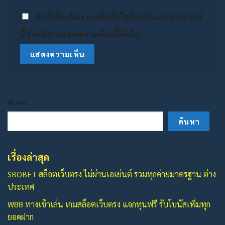
บันทึกชื่อ, อีเมล และชื่อเว็บไซต์ของฉันบนเบราว์เซอร์
นี้ สำหรับการแสดงความเห็นครั้งถัดไป
ค้นหา
ค้นหา
เรื่องล่าสุด
SBOBET สล็อตเว็บตรง ไม่ผ่านเอเย่นต์ รวมทุกค่ายมาตรฐาน ต่าง
ประเทศ
W88 ทางเข้าเล่น เกมสล็อตเว็บตรง แจกทุนฟรี รับโบนัสเพิ่มทุก
ยอดฝาก