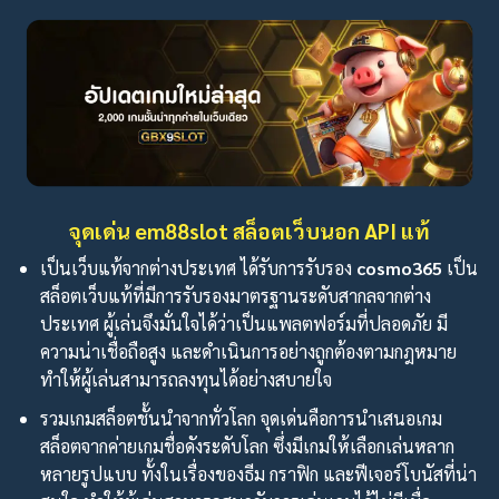
จุดเด่น em88slot สล็อตเว็บนอก API แท้
เป็นเว็บแท้จากต่างประเทศ ได้รับการรับรอง
cosmo365
เป็น
สล็อตเว็บแท้ที่มีการรับรองมาตรฐานระดับสากลจากต่าง
ประเทศ ผู้เล่นจึงมั่นใจได้ว่าเป็นแพลตฟอร์มที่ปลอดภัย มี
ความน่าเชื่อถือสูง และดำเนินการอย่างถูกต้องตามกฎหมาย
ทำให้ผู้เล่นสามารถลงทุนได้อย่างสบายใจ
รวมเกมสล็อตชั้นนำจากทั่วโลก จุดเด่นคือการนำเสนอเกม
สล็อตจากค่ายเกมชื่อดังระดับโลก ซึ่งมีเกมให้เลือกเล่นหลาก
หลายรูปแบบ ทั้งในเรื่องของธีม กราฟิก และฟีเจอร์โบนัสที่น่า