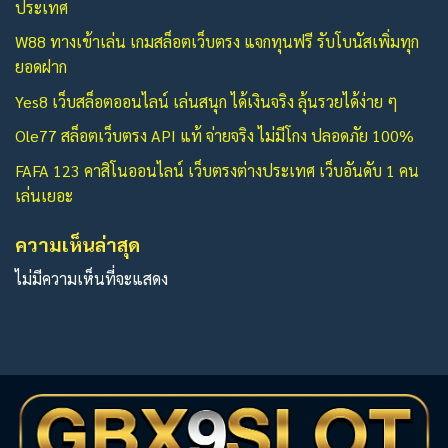
ประเทศ
W88 ทางเข้าเล่น เกมสล็อตเว็บตรง แจกทุนฟรี รับโบนัสเพิ่มทุก
ยอดฝาก
Yes8 เว็บสล็อตออนไลน์ เล่นสนุก ได้เงินจริง ลุ้นรวยได้ง่าย ๆ
Ole77 สล็อตเว็บตรง API แท้ จ่ายจริง ไม่มีโกง ปลอดภัย 100%
FAFA 123 คาสิโนออนไลน์ เว็บตรงต่างประเทศ เว็บอันดับ 1 คน
เล่นเยอะ
ความเห็นล่าสุด
ไม่มีความเห็นที่จะแสดง