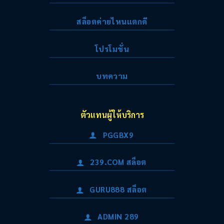
สล็อตค่ายไหนแตกดี
โปรโมชั่น
บทความ
ตัวแทนผู้ให้บริการ
PGGBX9
239.COM สล็อต
GURU888 สล็อต
ADMIN 289