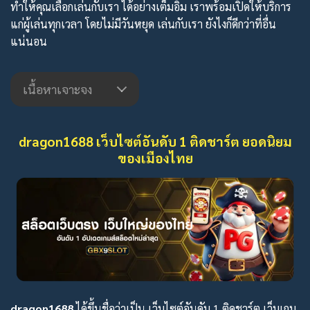
ทำให้คุณเลือกเล่นกับเรา ได้อย่างเต็มอิ่ม เราพร้อมเปิดให้บริการ
แก่ผู้เล่นทุกเวลา โดยไม่มีวันหยุด เล่นกับเรา ยังไงก็ดีกว่าที่อื่น
แน่นอน
เนื้อหาเจาะจง
dragon1688 เว็บไซต์อันดับ 1 ติดชาร์ต ยอดนิยม
ของเมืองไทย
dragon1688
ได้ขึ้นชื่อว่าเป็น เว็บไซต์อันดับ 1 ติดชาร์ต เว็บเกม