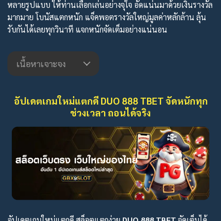
หลายรูปแบบ ให้ท่านเลือกเล่นอย่างจุใจ อัดแน่นมาด้วยเงินรางวัล
มากมาย โบนัสแตกหนัก แจ็คพอตรางวัลใหญ่มูลค่าหลักล้าน ลุ้น
รับกันได้เลยทุกวินาที แจกหนักจัดเต็มอย่างแน่นอน
เนื้อหาเจาะจง
อัปเดตเกมใหม่แตกดี DUO 888 TBET จัดหนักทุก
ช่วงเวลา ถอนได้จริง
อัปเดตเกมใหม่แตกดี สล็อตแตกง่าย
DUO 888 TBET
จัดเต็มได้