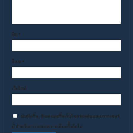
ชื่อ
*
อีเมล
*
เว็บไซต์
บันทึกชื่อ, อีเมล และชื่อเว็บไซต์ของฉันบนเบราว์เซอร์
นี้ สำหรับการแสดงความเห็นครั้งถัดไป