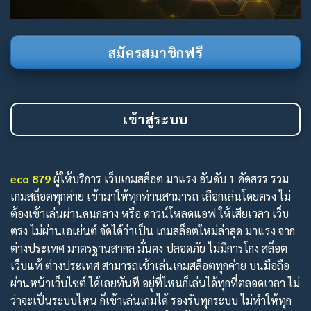
สมัครสมาชิกฟรี
เข้าสู่ระบบ
eco 879
ผู้ให้บริการ เว็บเกมสล็อต มาแรง อันดับ 1 คัดสรร รวม
เกมสล็อตทุกค่าย เข้ามาให้ทุกท่านสามารถ เลือกเล่นโดยตรง ไม่
ต้องเข้าเล่นผ่านคนกลาง หรือ ดาวน์โหลดแอฟ ให้เสียเวลา เว็บ
ตรง ไม่ผ่านเอเย่นต์ จัดได้ว่าเป็น เกมสล็อตใหม่ล่าสุด มาแรง จาก
ต่างประเทศ มาตรฐานสากล มั่นคง ปลอดภัย ไม่มีการโกง สล็อต
เว็บแท้ ต่างประเทศ สามารถเข้าเล่นเกมสล็อตทุกค่าย บนมือถือ
ผ่านหน้าเว็บไซต์ ได้เลยทันที อยู่ที่ไหนก็เล่นได้ทุกที่ตลอดเวลา ไม่
ว่าจะเป็นระบบไหน ก็เข้าเล่นเกมได้ รองรับทุกระบบ ไม่ทำให้ทุก