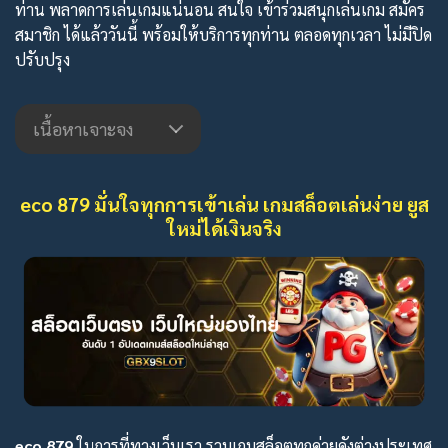
ท่าน พลาดการเล่นเกมแน่นอน สนใจ เข้าร่วมสนุกเล่นเกม สมัคร
สมาชิก ได้แล้ววันนี้ พร้อมให้บริการทุกท่าน ตลอดทุกเวลา ไม่มีปิด
ปรับปรุง
เนื้อหาเจาะจง
eco 879 มั่นใจทุกการเข้าเล่น เกมสล็อตเล่นง่าย ยูส
ใหม่ได้เงินจริง
eco 879
ในการที่ทางเว็บเรา รวมเกมสล็อตทุกค่ายดังต่างประเทศ