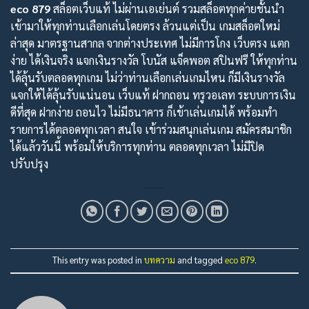
eco 879
สล็อตเว็บแท้ ไม่ผ่านเอเย่นต์ รวมสล็อตทุกค่ายชั้นนำ
เข้ามาให้ทุกท่านเลือกเล่นโดยตรง ล้วนแต่เป็น เกมสล็อตใหม่
ล่าสุด มาตรฐานสากล จากต่างประเทศ ไม่มีการโกง เว็บตรง แตก
ง่าย ได้เงินจริง แจกเงินรางวัล โบนัส แจ็คพอต สปินฟรี ให้ทุกท่าน
ได้ลุ้นรับตลอดทุกเกม ไม่ว่าท่านเลือกเล่นเกมไหน ก็มีเงินรางวัล
แจกให้ได้ลุ้นรับแน่นอน เว็บแท้ ฝากถอน ทรูวอเลท ระบบการเงิน
ดีที่สุด ฝากง่าย ถอนไว ไม่มีธนาคาร ก็เข้าเล่นเกมได้ พร้อมทำ
รายการได้ตลอดทุกเวลา สนใจ เข้าร่วมสนุกเล่นเกม สมัครสมาชิก
ได้แล้ววันนี้ พร้อมให้บริการทุกท่าน ตลอดทุกเวลา ไม่มีปิด
ปรับปรุง
This entry was posted in
บทความ
and tagged
eco 879
.