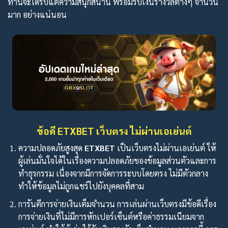
ท่านจะได้รับแต่ความสนุกสนาน พร้อมรับเงินรางวัลต่างๆ จำนวน
มาก อย่างแน่นอน
ข้อดี ETXBET เว็บตรง ไม่ผ่านเอเย่นต์
ความปลอดภัยสูงสุด
ETXBET
เป็นเว็บตรงไม่ผ่านเอเย่นต์ ให้
ผู้เล่นมั่นใจได้ในเรื่องความปลอดภัยของข้อมูลส่วนตัวและการ
ทำธุรกรรม เนื่องจากมีการจัดการระบบโดยตรง ไม่มีตัวกลาง
ทำให้ข้อมูลไม่ถูกแชร์ไปยังบุคคลที่สาม
การันตีการจ่ายเงินเต็มจำนวน การเล่นผ่านเว็บตรงมีข้อดีเรื่อง
การจ่ายเงินที่ไม่มีการหักเปอร์เซ็นต์หรือค่าธรรมเนียมจาก