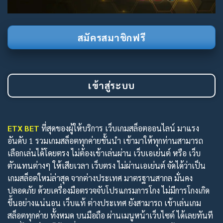
สมัครสมาชิกฟรี
เข้าสู่ระบบ
ETX BET
ที่สุดของผู้ให้บริการ เว็บเกมสล็อตออนไลน์ มาแรง
อันดับ 1 รวมเกมสล็อตทุกค่ายชั้นนำ เข้ามาให้ทุกท่านสามารถ
เลือกเล่นได้โดยตรง ไม่ต้องเข้าเล่นผ่าน เว็บเอเย่นต์ หรือ เว็บ
ตัวแทนต่างๆ ให้เสียเวลา เว็บตรง ไม่ผ่านเอเย่นต์ จัดได้ว่าเป็น
เกมสล็อตใหม่ล่าสุด จากต่างประเทศ มาตรฐานสากล มั่นคง
ปลอดภัย ด้วยเครื่องมือตรวจจับโปรแกรมการโกง ไม่มีการโกงเกิด
ขึ้นอย่างแน่นอน เว็บแท้ ต่างประเทศ ยังสามารถ เข้าเล่นเกม
สล็อตทุกค่าย ทั้งหมด บนมือถือ ผ่านเมนูหน้าเว็บไซต์ ได้เลยทันที