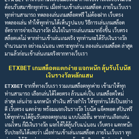
ต้อนรับสมาชิกทุกท่าน เมื่อท่านเข้าเล่นเกมสล็อต ภายในเว็บเรา
ทุกท่านสามารถ ทดลองเล่นเกมสล็อตฟรี ไม่ต้องฝาก เว็บตรง
ทดลองเล่น ทำให้ทุกท่านได้เห็นรูปแบบ วิธีการเล่นเกมสล็อต
อัตราการจ่ายเงินรางวัล มั่นใจในการเล่นเกมมากยิ่งขึ้น เว็บตรง
สล็อตเดโม่ หากท่านเข้าเล่นเกมจริง ทุกท่านจะได้รับเงินรางวัล
จำนวนมาก อย่างแน่นอน เพราะทุกท่าน ลองเล่นเกมสล็อต ล่าสุด
มาแล้วก่อนเข้าเล่นเกมจริงจากทางเว็บเรา
ETXBET เกมสล็อตแตกง่าย แจกหนัก ลุ้นรับโบนัส
เงินรางวัลหลักแสน
ETXBET
จากที่ทางเว็บเรา รวมเกมสล็อตทุกค่าย เข้ามาให้ทุก
ท่านสามารถ เลือกเล่นได้โดยตรง ล้วนแต่เป็น เกมสล็อตใหม่
ล่าสุด เล่นง่าย แจกหนัก ทำเงิน สร้างกำไร ให้ทุกท่านได้เป็นอย่าง
ดี เว็บตรง แตกง่าย พร้อมแจกเงินรางวัล โบนัส แจ็คพอต สปินฟรี
ให้ทุกท่านได้ลุ้นรับตลอดทุกเกม แบบไม่มีอั้น หากท่านเลือกเล่น
เกมไหน ก็มีเงินรางวัล แจกให้ได้ลุ้นรับแน่นอน เว็บตรง แตกหนัก
รับประกันได้เลยว่า เมื่อท่านเข้าเล่นเกมสล็อต ภายในเว็บเรา ทุก