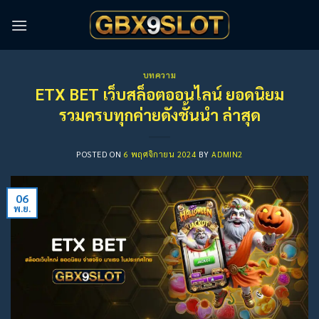
Skip
to
content
บทความ
ETX BET เว็บสล็อตออนไลน์ ยอดนิยม
รวมครบทุกค่ายดังชั้นนำ ล่าสุด
POSTED ON
6 พฤศจิกายน 2024
BY
ADMIN2
06
พ.ย.