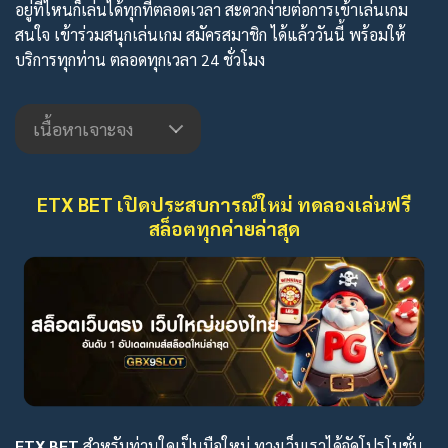
อยู่ที่ไหนก็เล่นได้ทุกที่ตลอดเวลา สะดวกง่ายต่อการเข้าเล่นเกม
สนใจ เข้าร่วมสนุกเล่นเกม สมัครสมาชิก ได้แล้ววันนี้ พร้อมให้
บริการทุกท่าน ตลอดทุกเวลา 24 ชั่วโมง
เนื้อหาเจาะจง
ETX BET เปิดประสบการณ์ใหม่ ทดลองเล่นฟรี
สล็อตทุกค่ายล่าสุด
ETX BET
สำหรับท่านใดเป็นมือใหม่ ทางเว็บเราได้จัดโปรโมชั่น