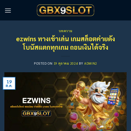
Skip
to
content
บทความ
ezwins ทางเข้าเล่น เกมสล็อตค่ายดัง
โบนัสแตกทุกเกม ถอนเงินได้จริง
POSTED ON
19 ตุลาคม 2024
BY
ADMIN2
19
ต.ค.