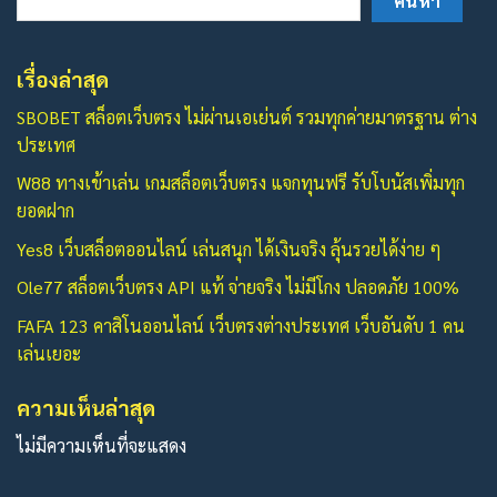
ค้นหา
เรื่องล่าสุด
SBOBET สล็อตเว็บตรง ไม่ผ่านเอเย่นต์ รวมทุกค่ายมาตรฐาน ต่าง
ประเทศ
W88 ทางเข้าเล่น เกมสล็อตเว็บตรง แจกทุนฟรี รับโบนัสเพิ่มทุก
ยอดฝาก
Yes8 เว็บสล็อตออนไลน์ เล่นสนุก ได้เงินจริง ลุ้นรวยได้ง่าย ๆ
Ole77 สล็อตเว็บตรง API แท้ จ่ายจริง ไม่มีโกง ปลอดภัย 100%
FAFA 123 คาสิโนออนไลน์ เว็บตรงต่างประเทศ เว็บอันดับ 1 คน
เล่นเยอะ
ความเห็นล่าสุด
ไม่มีความเห็นที่จะแสดง