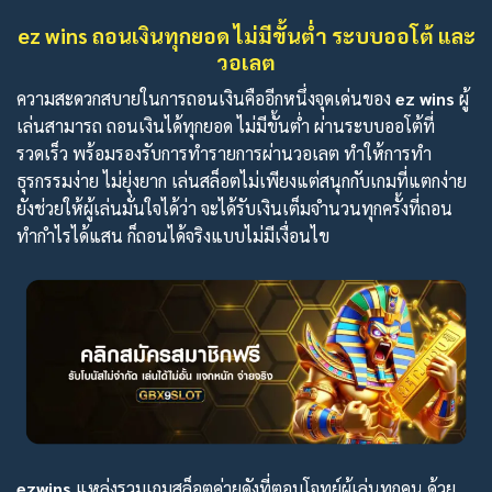
ez wins ถอนเงินทุกยอด ไม่มีขั้นต่ำ ระบบออโต้ และ
วอเลต
ความสะดวกสบายในการถอนเงินคืออีกหนึ่งจุดเด่นของ
ez wins
ผู้
เล่นสามารถ ถอนเงินได้ทุกยอด ไม่มีขั้นต่ำ ผ่านระบบออโต้ที่
รวดเร็ว พร้อมรองรับการทำรายการผ่านวอเลต ทำให้การทำ
ธุรกรรมง่าย ไม่ยุ่งยาก เล่นสล็อตไม่เพียงแต่สนุกกับเกมที่แตกง่าย
ยังช่วยให้ผู้เล่นมั่นใจได้ว่า จะได้รับเงินเต็มจำนวนทุกครั้งที่ถอน
ทำกำไรได้แสน ก็ถอนได้จริงแบบไม่มีเงื่อนไข
ezwins
แหล่งรวมเกมสล็อตค่ายดังที่ตอบโจทย์ผู้เล่นทุกคน ด้วย