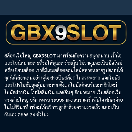
สล็อตเว็บใหญ่
GBX9SLOT
มาพร้อมกับความสนุกสนาน เร้าใจ
และโบนัสมากมายที่รอให้คุณมาร่วมลุ้น ไม่ว่าคุณจะเป็นมือใหม่
หรือเซียนสล็อต เราก็มีเกมสล็อตออนไลน์หลากหลายรูปแบบให้
คุณได้เลือกเล่นอย่างจุใจ สายปั่นสล็อต ไม่ควรพลาด แจกโบนัส
และโปรโมชั่นสุดคุ้มมากมาย ตั้งแต่โบนัสต้อนรับสมาชิกใหม่
โบนัสฝากเงิน โบนัสคืนเงิน และอื่นๆ อีกมากมาย เว็บสล็อตเว็บ
ตรงค่ายใหญ่ บริการครบ ระบบฝาก-ถอนรวดเร็วทันใจ สมัครง่าย
ในไม่กี่วินาที พร้อมให้บริการลูกค้าด้วยความรวดเร็ว และ เป็น
กันเอง ตลอด 24 ชั่วโมง