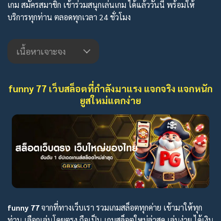
เกม สมัครสมาชิก เข้าร่วมสนุกเล่นเกม ได้แล้ววันนี้ พร้อมให้
บริการทุกท่าน ตลอดทุกเวลา 24 ชั่วโมง
เนื้อหาเจาะจง
funny 77 เว็บสล็อตที่กำลังมาแรง แจกจริง แจกหนัก
ยูสใหม่แตกง่าย
funny 77
จากที่ทางเว็บเรา รวมเกมสล็อตทุกค่าย เข้ามาให้ทุก
ท่าน เลือกเล่นโดยตรง ถือเป็น เกมสล็อตใหม่ล่าสุด เล่นง่าย ได้เงิน