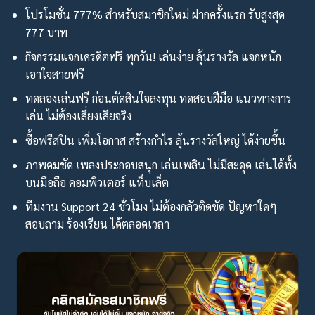
โปรโมชั่น 777% สำหรับสมาชิกใหม่ ฝากครั้งแรก รับสูงสุด
777 บาท
กิจกรรมแจกเครดิตฟรี ทุกวัน! เล่นง่าย ลุ้นรางวัล แจกหนัก
เอาใจสายฟรี
ทดลองเล่นฟรี ก่อนตัดสินใจลงทุน ทดสอบฝีมือ แนวทางการ
เล่น ไม่ต้องเสี่ยงเสียจริง
ซื้อฟรีสปิน เพิ่มโอกาส สร้างกำไร ลุ้นรางวัลใหญ่ ได้ง่ายขึ้น
ภาพคมชัด เพลงประกอบสนุก เล่นเพลิน ไม่มีสะดุด เล่นได้ทั้ง
บนมือถือ คอมพิวเตอร์ แท็บเล็ต
ทีมงาน Support 24 ชั่วโมง ไม่ต้องกลัวติดขัด ปัญหาใดๆ
สอบถาม ร้องเรียน ได้ตลอดเวลา