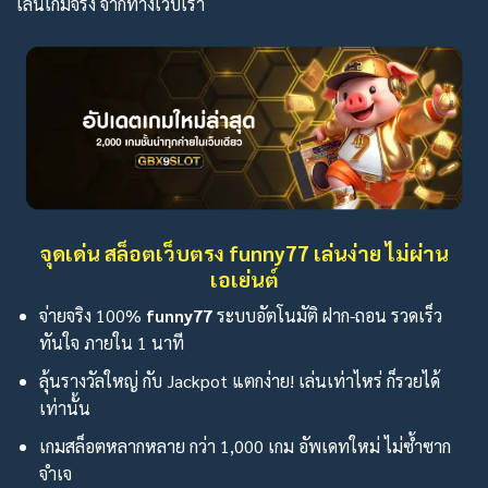
เล่นเกมจริง จากทางเว็บเรา
จุดเด่น สล็อตเว็บตรง funny77 เล่นง่าย ไม่ผ่าน
เอเย่นต์
จ่ายจริง 100%
funny77
ระบบอัตโนมัติ ฝาก-ถอน รวดเร็ว
ทันใจ ภายใน 1 นาที
ลุ้นรางวัลใหญ่ กับ Jackpot แตกง่าย! เล่นเท่าไหร่ ก็รวยได้
เท่านั้น
เกมสล็อตหลากหลาย กว่า 1,000 เกม อัพเดทใหม่ ไม่ซ้ำซาก
จำเจ