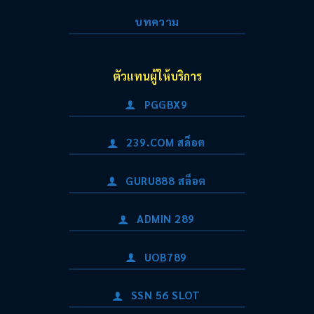
บทความ
ตัวแทนผู้ให้บริการ
PGGBX9
239.COM สล็อต
GURU888 สล็อต
ADMIN 289
UOB789
SSN 56 SLOT