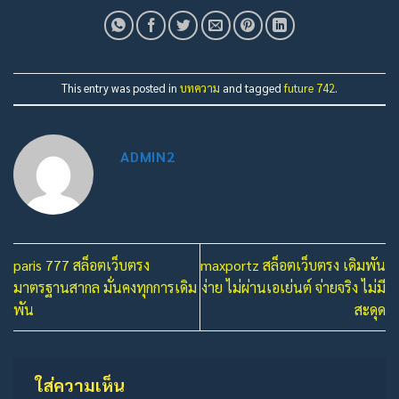
This entry was posted in
บทความ
and tagged
future 742
.
ADMIN2
paris 777 สล็อตเว็บตรง
maxportz สล็อตเว็บตรง เดิมพัน
มาตรฐานสากล มั่นคงทุกการเดิม
ง่าย ไม่ผ่านเอเย่นต์ จ่ายจริง ไม่มี
พัน
สะดุด
ใส่ความเห็น