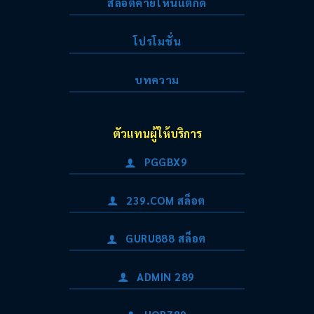
สล็อตค่ายไหนแตกดี
โปรโมชั่น
บทความ
ตัวแทนผู้ให้บริการ
PGGBX9
239.COM สล็อต
GURU888 สล็อต
ADMIN 289