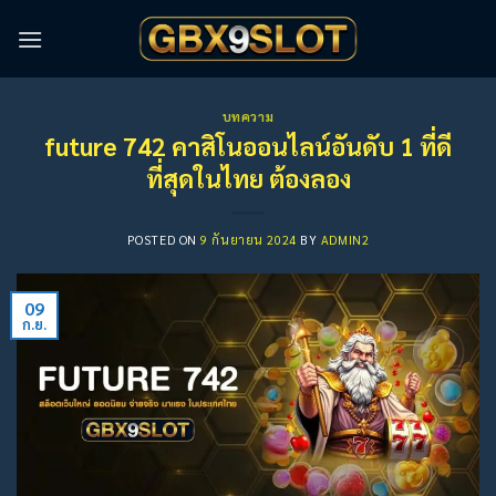
Skip
to
content
บทความ
future 742 คาสิโนออนไลน์อันดับ 1 ที่ดี
ที่สุดในไทย ต้องลอง
POSTED ON
9 กันยายน 2024
BY
ADMIN2
09
ก.ย.