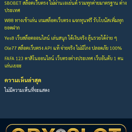
SBOBET สล็อตเว็บตรง ไม่ผ่านเอเย่นต์ รวมทุกค่ายมาตรฐาน ต่าง
ประเทศ
W88 ทางเข้าเล่น เกมสล็อตเว็บตรง แจกทุนฟรี รับโบนัสเพิ่มทุก
ยอดฝาก
Yes8 เว็บสล็อตออนไลน์ เล่นสนุก ได้เงินจริง ลุ้นรวยได้ง่าย ๆ
Ole77 สล็อตเว็บตรง API แท้ จ่ายจริง ไม่มีโกง ปลอดภัย 100%
FAFA 123 คาสิโนออนไลน์ เว็บตรงต่างประเทศ เว็บอันดับ 1 คน
เล่นเยอะ
ความเห็นล่าสุด
ไม่มีความเห็นที่จะแสดง