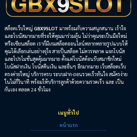
สล็อตเว็บใหญ่
GBX9SLOT
มาพร้อมกับความสนุกสนาน เร้าใจ
และโบนัสมากมายที่รอให้คุณมาร่วมลุ้น ไม่ว่าคุณจะเป็นมือใหม่
หรือเซียนสล็อต เราก็มีเกมสล็อตออนไลน์หลากหลายรูปแบบให้
คุณได้เลือกเล่นอย่างจุใจ สายปั่นสล็อต ไม่ควรพลาด แจกโบนัส
และโปรโมชั่นสุดคุ้มมากมาย ตั้งแต่โบนัสต้อนรับสมาชิกใหม่
โบนัสฝากเงิน โบนัสคืนเงิน และอื่นๆ อีกมากมาย เว็บสล็อตเว็บ
ตรงค่ายใหญ่ บริการครบ ระบบฝาก-ถอนรวดเร็วทันใจ สมัครง่าย
ในไม่กี่วินาที พร้อมให้บริการลูกค้าด้วยความรวดเร็ว และ เป็น
กันเอง ตลอด 24 ชั่วโมง
เมนูทั่วไป
หน้าแรก