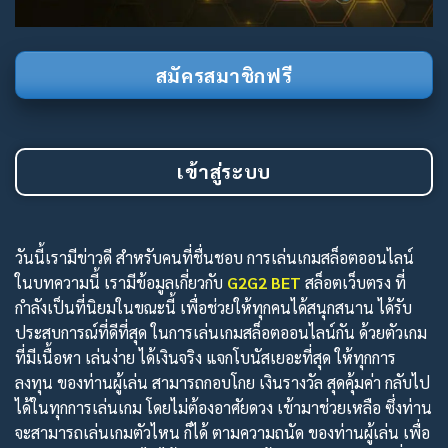
สมัครสมาชิกฟรี
เข้าสู่ระบบ
วันนี้เรามีข่าวดี สำหรับคนที่ชื่นชอบ การเล่นเกมสล็อตออนไลน์
ในบทความนี้ เรามีข้อมูลเกี่ยวกับ
G2G2 BET
สล็อตเว็บตรง ที่
กำลังเป็นที่นิยมในขณะนี้ เพื่อช่วยให้ทุกคนได้สนุกสนาน ได้รับ
ประสบการณ์ที่ดีที่สุด ในการเล่นเกมสล็อตออนไลน์กัน ด้วยตัวเกม
ที่มีเนื้อหา เล่นง่าย ได้เงินจริง แจกโบนัสเยอะที่สุด ให้ทุกการ
ลงทุน ของท่านผู้เล่น สามารถกอบโกย เงินรางวัล สุดคุ้มค่า กลับไป
ได้ในทุกการเล่นเกม โดยไม่ต้องอาศัยดวง เข้ามาช่วยเหลือ ซึ่งท่าน
จะสามารถเล่นเกมตัวไหน ก็ได้ ตามความถนัด ของท่านผู้เล่น เพื่อ