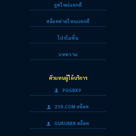
ยูสใหม่แตกดี
สล็อตค่ายไหนแตกดี
โปรโมชั่น
บทความ
ตัวแทนผู้ให้บริการ
PGGBX9
239.COM สล็อต
GURU888 สล็อต