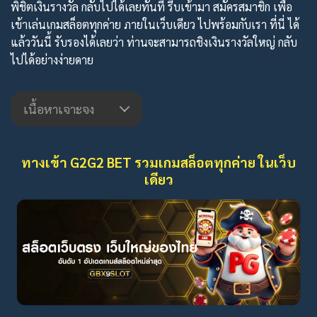
พิชิตเงินรางวัล กลับไปได้เลยทันที รีบเข้ามา สมัครสมาชิก เพื่อ
เข้าเล่นเกมสล็อตทุกค่าย ภายในเว็บเดียว ไปพร้อมกับเรา ที่นี่ ได้
แล้ววันนี้ รับรองได้เลยว่า ท่านจะสามารถชิงเงินรางวัลใหญ่ กลับ
ไปได้อย่างง่ายดาย
เนื้อหาเจาะจง
ทางเข้า G2G2 BET รวมเกมสล็อตทุกค่าย ในเว็บ
เดียว