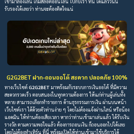
เข้ามาลองเล่น เกมสล็อตออนไลน์ ไปกับเรา ที่นี่ ได้แล้ววันนี้
รับรองได้เลยว่า ท่านจะต้องติดใจแน่
G2G2BET ฝาก-ถอนออโต้ สะดวก ปลอดภัย 100%
ทางเว็บไซต์
G2G2BET
มาพร้อมกับระบบการเงินออโต้ ที่มีความ
สะดวกรวดเร็ว ตอบสนองในทุกความต้องการ ให้แก่ท่านผู้เล่นทั้ง
หลาย สามารถเลือกทำรายการ ด้านธุรกรรมการเงิน ผ่านบนหน้า
เว็บไซต์เรา ได้ด้วยตัวท่านง่าย ๆ โดยไม่ต้องแจ้งผ่านไลน์ หรือน้อง
แอดมิน ให้ท่านต้องเสียเวลา หากว่าท่านเข้ามาเล่นแล้ว ได้รับเงิน
รางวัล ตามความพอใจแล้ว ต้องการถอนเงิน ก็ถอนออกไปได้เลย
โดยไม่ต้องทำเทิร์น ที่นี่ พร้อมเปิดให้ท่านเข้ามาใช้บริการได้