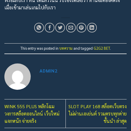
พร้อมกับเรา ที่นี่ ได้แล้ววันนี้ รับรองได้เลยว่า ท่านจะต้องติดใจ
เมื่อเข้ามาเล่นเกมไปกับเรา
This entry was posted in
บทความ
and tagged
G2G2 BET
.
ADMIN2
WINK 555 PLUS พลิกโฉม
SLOT PLAY 168 สล็อตเว็บตรง
วงการสล็อตออนไลน์ เว็บใหม่
ไม่ผ่านเอเย่นต์ รวมครบทุกค่าย
แจกหนัก จ่ายจริง
ชั้นนำ ล่าสุด