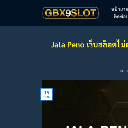
Skip
หน้าแร
to
ติดต่อ
content
Jala Peno เว็บสล็อตไม่ผ
POS
15
ก.ย.