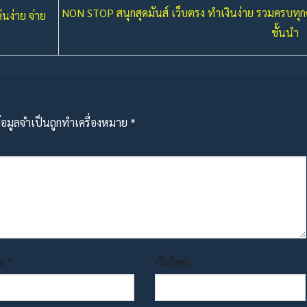
NON STOP สนุกสุดมันส์ เว็บตรง ทำเงินง่าย รวมครบทุก
นง่าย จ่าย
ชั้นนำ
ข้อมูลจำเป็นถูกทำเครื่องหมาย
*
มล
*
เว็บไซต์