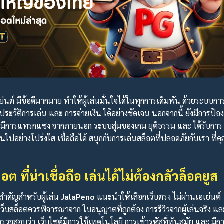
ย่นต์ มีข้อดีมากมาย ทำให้ผู้เล่นมั่นใจได้ในทุกการเดิมพัน ด้วยระบบกา
ระวัติการเล่น และ การจ่ายเงิน ได้อย่างชัดเจน นอกจากนี้ ยังมีการป้อง
ะไม่มีการแทรกแซง จากภายนอก ระบบสุ่มของเกม ยุติธรรม และ ได้รับการ
อย่างโปร่งใส เชื่อถือได้ สนุกกับการเล่นสล็อตที่ปลอดภัยกับเรา ที่ค
อต ที่น่าเชื่อถือ เล่นได้ไม่ต้องกลัวล็อคยูส
่งสำคัญสำหรับผู้เล่น
JalaPeno
แนะนำให้เลือกเว็บตรง ไม่ผ่านเอเย่นต์
ว็บสล็อตควรพิจารณาจาก ใบอนุญาตที่ถูกต้อง การรีวิวจากผู้เล่นจริง แล
วจสอบว่า เว็บไซต์มีการใช้เทคโนโลยี การเข้ารหัสที่ทันสมัย และ มีก