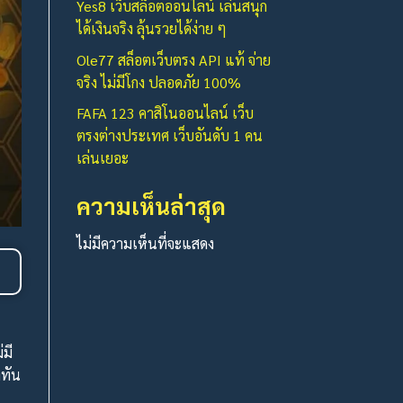
Yes8 เว็บสล็อตออนไลน์ เล่นสนุก
ได้เงินจริง ลุ้นรวยได้ง่าย ๆ
Ole77 สล็อตเว็บตรง API แท้ จ่าย
จริง ไม่มีโกง ปลอดภัย 100%
FAFA 123 คาสิโนออนไลน์ เว็บ
ตรงต่างประเทศ เว็บอันดับ 1 คน
เล่นเยอะ
ความเห็นล่าสุด
ไม่มีความเห็นที่จะแสดง
่มี
่ทัน