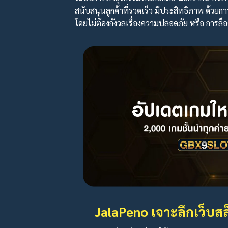
สนับสนุนลูกค้าที่รวดเร็ว มีประสิทธิภาพ ด้วยกา
โดยไม่ต้องกังวลเรื่องความปลอดภัย หรือ การล็อ
JalaPeno เจาะลึกเว็บสล