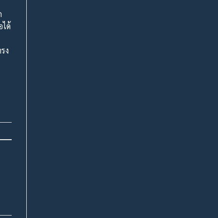
ถ
อได้
ตรง