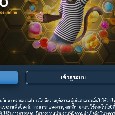
เข้าสู่ระบบ
ามนิยม เพราะความโปร่งใส มีความยุติธรรม ผู้เล่นสามารถมั่นใจได้ว่า ไม
กแบบมาเพื่อป้องกัน การแทรกแซงจากบุคคลที่สาม และ ใช้เทคโนโลยีที
ยังได้รับการตรวจสอบ รับรองจากหน่วยงานที่มีความน่าเชื่อถือ ในวงการ