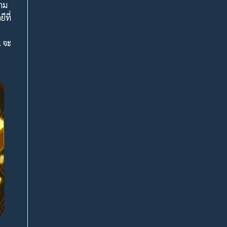
เกม
ีที่
น จะ