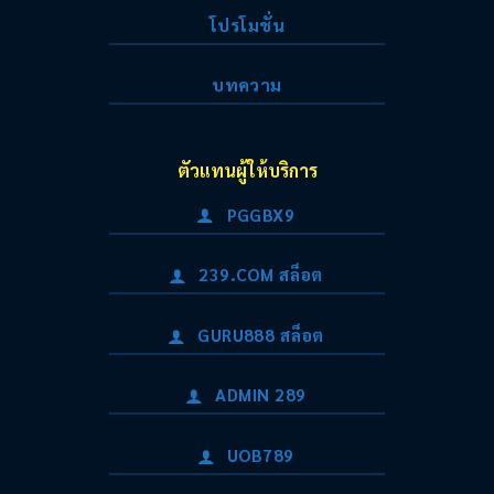
โปรโมชั่น
บทความ
ตัวแทนผู้ให้บริการ
PGGBX9
239.COM สล็อต
GURU888 สล็อต
ADMIN 289
UOB789