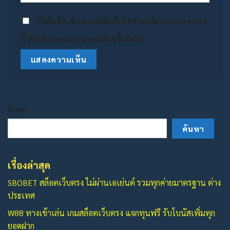
บันทึกชื่อ, อีเมล และชื่อเว็บไซต์ของฉันบนเบราว์เซอร์
นี้ สำหรับการแสดงความเห็นครั้งถัดไป
ค้นหา
ค้นหา
เรื่องล่าสุด
SBOBET สล็อตเว็บตรง ไม่ผ่านเอเย่นต์ รวมทุกค่ายมาตรฐาน ต่าง
ประเทศ
W88 ทางเข้าเล่น เกมสล็อตเว็บตรง แจกทุนฟรี รับโบนัสเพิ่มทุก
ยอดฝาก