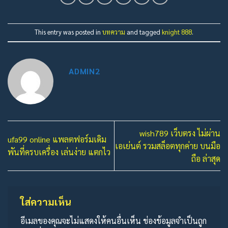
This entry was posted in
บทความ
and tagged
knight 888
.
ADMIN2
wish789 เว็บตรง ไม่ผ่าน
ufa99 online แพลตฟอร์มเดิม
เอเย่นต์ รวมสล็อตทุกค่าย บนมือ
พันที่ครบเครื่อง เล่นง่าย แตกไว
ถือ ล่าสุด
ใส่ความเห็น
อีเมลของคุณจะไม่แสดงให้คนอื่นเห็น
ช่องข้อมูลจำเป็นถูก