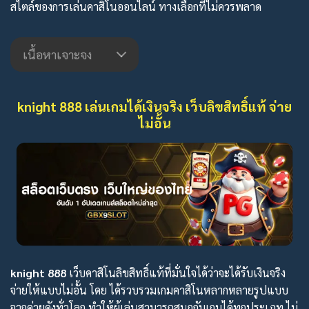
สไตล์ของการเล่นคาสิโนออนไลน์ ทางเลือกที่ไม่ควรพลาด
เนื้อหาเจาะจง
knight 888 เล่นเกมได้เงินจริง เว็บลิขสิทธิ์แท้ จ่าย
ไม่อั้น
knight 888
เว็บคาสิโนลิขสิทธิ์แท้ที่มั่นใจได้ว่าจะได้รับเงินจริง
จ่ายให้แบบไม่อั้น โดย ได้รวบรวมเกมคาสิโนหลากหลายรูปแบบ
จากค่ายดังทั่วโลก ทำให้ผู้เล่นสามารถสนุกกับเกมได้ทุกประเภท ไม่