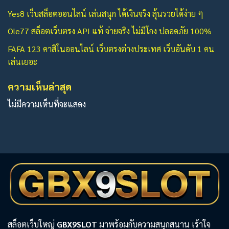
Yes8 เว็บสล็อตออนไลน์ เล่นสนุก ได้เงินจริง ลุ้นรวยได้ง่าย ๆ
Ole77 สล็อตเว็บตรง API แท้ จ่ายจริง ไม่มีโกง ปลอดภัย 100%
FAFA 123 คาสิโนออนไลน์ เว็บตรงต่างประเทศ เว็บอันดับ 1 คน
เล่นเยอะ
ความเห็นล่าสุด
ไม่มีความเห็นที่จะแสดง
สล็อตเว็บใหญ่
GBX9SLOT
มาพร้อมกับความสนุกสนาน เร้าใจ