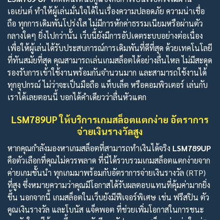
เอเย่นต์ ทำให้ผู้เล่นมั่นใจได้ในเรื่องความปลอดภัย ความน่าเชื่อ
ถือ ทุกการเดิมพันโปร่งใส ไม่มีการหักค่าธรรมเนียมหรือผ่านตัว
กลางใดๆ ยิ่งไปกว่านั้น เว็บนี้ยังมีการอัปเดตระบบอย่างต่อเนื่อง
เพื่อให้ผู้เล่นได้รับประสบการณ์การเดิมพันที่ดีที่สุด ด้วยเทคโนโลยี
ที่ทันสมัยที่สุด คุณสามารถเล่นเกมสล็อตได้อย่างลื่นไหล ไม่มีสะดุด
รองรับการเข้าใช้งานพร้อมกันจำนวนมาก และสามารถใช้งานได้
ทุกอุปกรณ์ ไม่ว่าจะเป็นมือถือ แท็บเล็ต หรือคอมพิวเตอร์ เล่นกับ
เราได้เลยตอนนี้ บอกได้คำเดียวว่าลื่นหัวแตก
LSM789UP ให้บริการเกมสล็อตแตกง่าย อัตราการ
จ่ายเงินรางวัลสูง
หากคุณกำลังมองหาเกมสล็อตที่สามารถทำเงินได้จริง
LSM789UP
คือตัวเลือกที่คุณไม่ควรพลาด ที่นี่ได้รวบรวมเกมสล็อตแตกง่ายจาก
ค่ายเกมชั้นนำ ทุกเกมมาพร้อมกับอัตราการจ่ายเงินรางวัล (RTP)
ที่สูง ซึ่งหมายความว่าคุณมีโอกาสได้รับผลตอบแทนที่คุ้มค่ามากยิ่ง
ขึ้น นอกจากนี้ เกมสล็อตในเว็บยังมีฟีเจอร์พิเศษ เช่น ฟรีสปิน ตัว
คูณเงินรางวัล และโบนัส แจ็คพอต ที่ช่วยเพิ่มโอกาสในการชนะ