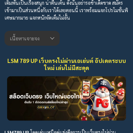
เดิมพันเป็นเรื่องสนุก น่าตื่นเต้น ดังนั้นอย่ารอช้าเด็ดขาด สมัคร
เข้ามาเป็นส่วนหนึ่งกับเราได้เลยตอนนี้ เราพร้อมแจกโปรโมชั่นพิ
เศษมากมาย แจกหนักจัดเต็มไม่อั้น
เนื้อหาเจาะจง
LSM 789 UP เว็บตรงไม่ผ่านเอเย่นต์ อัปเดตระบบ
ใหม่ เล่นไม่มีสะดุด
LSM789 UP
โดดเด่นเหนือคู่แข่งคือการเป็นเว็บตรงไม่ผ่าน