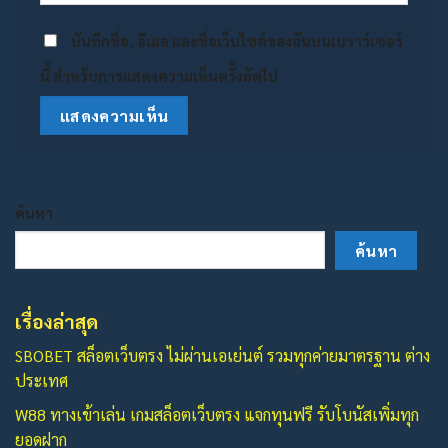
บันทึกชื่อ, อีเมล และชื่อเว็บไซต์ของฉันบนเบราว์เซอร์
นี้ สำหรับการแสดงความเห็นครั้งถัดไป
ค้นหา
ค้นหา
เรื่องล่าสุด
SBOBET สล็อตเว็บตรง ไม่ผ่านเอเย่นต์ รวมทุกค่ายมาตรฐาน ต่าง
ประเทศ
W88 ทางเข้าเล่น เกมสล็อตเว็บตรง แจกทุนฟรี รับโบนัสเพิ่มทุก
ยอดฝาก