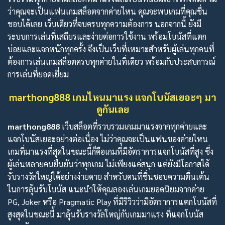
ว่าคุณจะเป็นแฟนเกมสล็อตจากค่ายไหน คุณจะพบเกมที่คุณชื่น
ชอบได้เลย เว็บเดียวที่จบครบทุกความต้องการ นอกจากนี้ ยังมี
ระบบการเล่นที่เสถียรและง่ายต่อการใช้งาน พร้อมโบนัสที่แตก
บ่อยและแจกหนักทุกครั้ง จึงเป็นเว็บที่เหมาะสำหรับผู้เล่นทุกคนที่
ต้องการเล่นเกมสล็อตครบทุกค่ายในที่เดียว พร้อมกับประสบการณ์
การเล่นที่ยอดเยี่ยม
marthong888 เกมไหนมาแรง แจกโบนัสเยอะๆ มา
ดูกันเลย
marthong888
เว็บสล็อตที่รวบรวมเกมมาแรงจากทุกค่ายและ
แจกโบนัสเยอะอย่างต่อเนื่อง ไม่ว่าคุณจะเป็นแฟนของค่ายไหน
เกมที่มาแรงที่สุดในขณะนี้ก็คือเกมที่มีอัตราการแจกโบนัสที่สูง ซึ่ง
ผู้เล่นหลายคนยืนยันว่าทุกเกม ไม่เพียงแค่สนุก แต่ยังมีโอกาสได้
รับรางวัลใหญ่ได้อย่างง่ายดาย สำหรับคนที่ชื่นชอบความตื่นเต้น
ในการลุ้นรับโบนัส แนะนำให้คุณลองเล่นเกมยอดนิยมจากค่าย
PG, Joker หรือ Pragmatic Play ที่มีรีวิวว่ามีอัตราการแตกโบนัสที่
สูงสุดในขณะนี้ มาลุ้นรับรางวัลใหญ่กับเกมมาแรง ที่แจกโบนัส