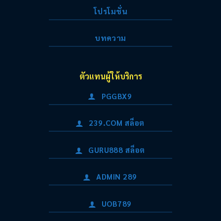
โปรโมชั่น
บทความ
ตัวแทนผู้ให้บริการ
PGGBX9
239.COM สล็อต
GURU888 สล็อต
ADMIN 289
UOB789