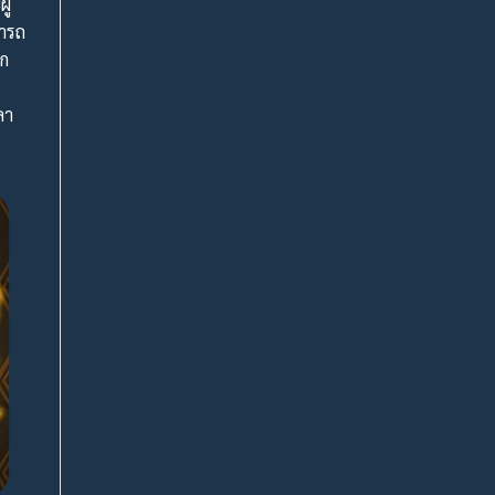
ู้
มารถ
ุก
ลา