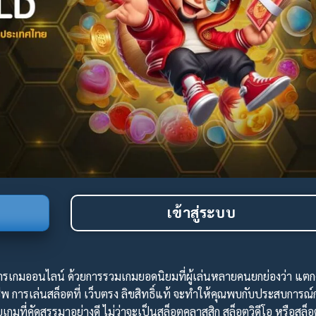
เข้าสู่ระบบ
วงการเกมออนไลน์ ด้วยการรวมเกมยอดนิยมที่ผู้เล่นหลายคนยกย่องว่า แตก
าชีพ การเล่นสล็อตที่ เว็บตรง ลิขสิทธิ์แท้ จะทำให้คุณพบกับประสบการณ์
วยเกมที่คัดสรรมาอย่างดี ไม่ว่าจะเป็นสล็อตคลาสสิก สล็อตวิดีโอ หรือสล็