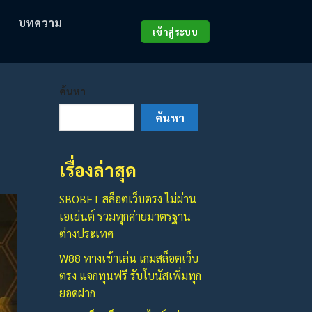
บทความ
เข้าสู่ระบบ
ค้นหา
ค้นหา
เรื่องล่าสุด
SBOBET สล็อตเว็บตรง ไม่ผ่าน
เอเย่นต์ รวมทุกค่ายมาตรฐาน
ต่างประเทศ
W88 ทางเข้าเล่น เกมสล็อตเว็บ
ตรง แจกทุนฟรี รับโบนัสเพิ่มทุก
ยอดฝาก