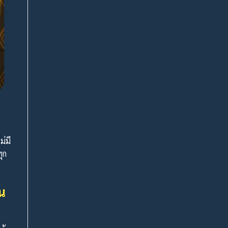
ม่มี
ุก
น