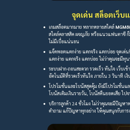
จุดเด่น สล็อตเว็
เกมสล็อตมากมาย หลากหลายสไตล์
MGM88
สไตล์คลาสสิค ผจญภัย หรือแนวแฟนตาซี ก็มี
ไม่มีเบื่อแน่นอน
แจ็คพอตแตกง่าย แตกจริง แตกบ่อย จุดเด่นท
แตกง่าย แตกจริง แตกบ่อย ไม่ว่าคุณจะมีทุน
ระบบฝาก-ถอนสะดวก รวดเร็ว ทันใจ เว็บเข
อัตโนมัติที่รวดเร็วทันใจ ภายใน 3 วินาที เ
โปรโมชั่นและโบนัสสุดคุ้ม ยังมีโปรโมชั่นแล
โบนัสเติมเงินรายวัน, โบนัสคืนยอดเสีย ไปจน
บริการลูกค้า 24 ชั่วโมง ไม่ว่าคุณจะมีปัญห
คำถาม แก้ปัญหาทุกอย่าง ให้คุณสนุกกับการเล