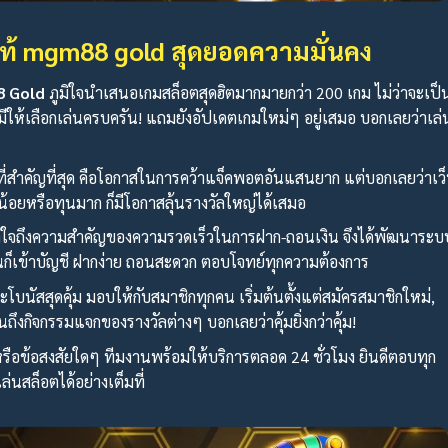
บแท้ mgm88 gold สุดยอดความมั่นคง
 Gold
ภูมิใจนำเสนอเกมสล็อตสุดฮิตมากมายกว่า 200 เกม ไม่ว่าจะเป็
ให้เลือกเล่นครบครัน! แถมยังอัปเดตเกมใหม่ๆ อยู่เสมอ บอกเลยว่าเล่
ี่สำคัญที่สุด คือโอกาสในการคว้าแจ็คพอตอันแสนยาก แต่บอกเลยว่าเว็บ
น้อยหรือทุนมาก ก็มีโอกาสลุ้นรางวัลใหญ่ได้เสมอ
้าใจถึงความสำคัญของความรวดเร็วในการฝาก-ถอนเงิน จึงได้พัฒนาระบ
งินก็เข้าบัญชี ฝากง่าย ถอนสะดวก ตอบโจทย์ทุกความต้องการ
ะโบนัสสุดคุ้ม มอบให้กับสมาชิกทุกคน เริ่มต้นตั้งแต่สมัครสมาชิกใหม่,
ถึงกิจกรรมแจกของรางวัลต่างๆ บอกเลยว่าคุ้มยิ่งกว่าคุ้ม!
าหรือข้อสงสัยใดๆ ทีมงานพร้อมให้บริการตลอด 24 ชั่วโมง ยินดีตอบทุก
่นสล็อตได้อย่างเต็มที่