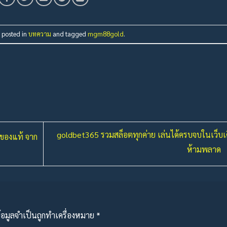
s posted in
บทความ
and tagged
mgm88gold
.
goldbet365 รวมสล็อตทุกค่าย เล่นได้ครบจบในเว็บเ
์ของแท้ จาก
ห้ามพลาด
ข้อมูลจำเป็นถูกทำเครื่องหมาย
*