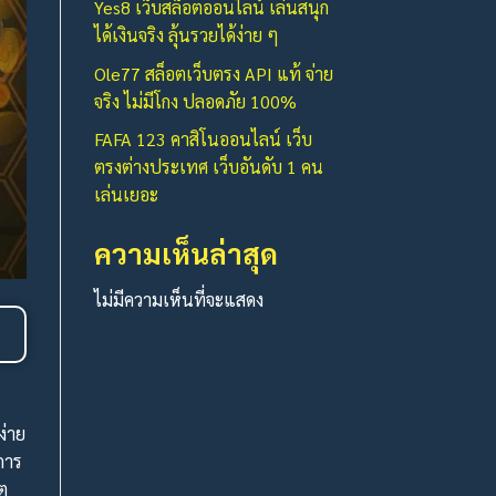
Yes8 เว็บสล็อตออนไลน์ เล่นสนุก
ได้เงินจริง ลุ้นรวยได้ง่าย ๆ
Ole77 สล็อตเว็บตรง API แท้ จ่าย
จริง ไม่มีโกง ปลอดภัย 100%
FAFA 123 คาสิโนออนไลน์ เว็บ
ตรงต่างประเทศ เว็บอันดับ 1 คน
เล่นเยอะ
ความเห็นล่าสุด
ไม่มีความเห็นที่จะแสดง
ง่าย
การ
อต