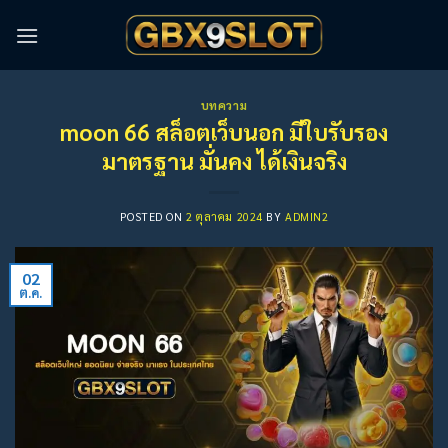
Skip
to
content
บทความ
moon 66 สล็อตเว็บนอก มีใบรับรอง
มาตรฐาน มั่นคง ได้เงินจริง
POSTED ON
2 ตุลาคม 2024
BY
ADMIN2
02
ต.ค.