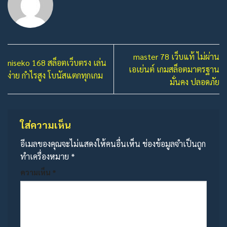
master 78 เว็บแท้ ไม่ผ่าน
niseko 168 สล็อตเว็บตรง เล่น
เอเย่นต์ เกมสล็อตมาตรฐาน
ง่าย กำไรสูง โบนัสแตกทุกเกม
มั่นคง ปลอดภัย
ใส่ความเห็น
อีเมลของคุณจะไม่แสดงให้คนอื่นเห็น
ช่องข้อมูลจำเป็นถูก
ทำเครื่องหมาย
*
ความเห็น
*