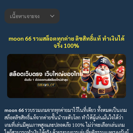
เนื้อหาเจาะจง
moon 66 รวมสล็อตทุกค่าย ลิขสิทธิ์แท้ ทำเงินได้
จริง 100%
moon 66
รวบรวมเกมจากทุกค่ายมาไว้ในที่เดียว ทั้งหมดเป็นเกม
สล็อตลิขสิทธิ์แท้จากค่ายชั้นนำระดับโลก ทำให้ผู้เล่นมั่นใจได้ว่า
เกมที่เล่นมีคุณภาพสูงและปลอดภัย 100% ไม่ว่าจะเลือกเล่นเกม
ใดก็สามารถทำเงินได้จริง ด้วยระบบการเล่นที่ยุติธรรมและรองรับผู้