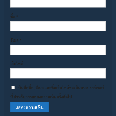
ชื่อ
*
อีเมล
*
เว็บไซต์
บันทึกชื่อ, อีเมล และชื่อเว็บไซต์ของฉันบนเบราว์เซอร์
นี้ สำหรับการแสดงความเห็นครั้งถัดไป