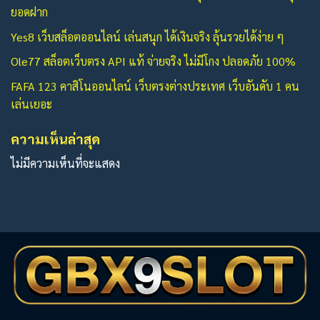
ยอดฝาก
Yes8 เว็บสล็อตออนไลน์ เล่นสนุก ได้เงินจริง ลุ้นรวยได้ง่าย ๆ
Ole77 สล็อตเว็บตรง API แท้ จ่ายจริง ไม่มีโกง ปลอดภัย 100%
FAFA 123 คาสิโนออนไลน์ เว็บตรงต่างประเทศ เว็บอันดับ 1 คน
เล่นเยอะ
ความเห็นล่าสุด
ไม่มีความเห็นที่จะแสดง