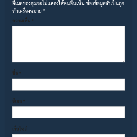
อีเมลของคุณจะไม่แสดงให้คนอื่นเห็น
ช่องข้อมูลจำเป็นถูก
ทำเครื่องหมาย
*
ความเห็น
*
ชื่อ
*
อีเมล
*
เว็บไซต์