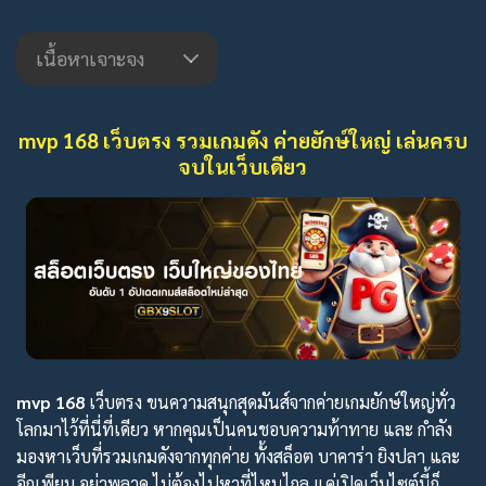
เนื้อหาเจาะจง
mvp 168 เว็บตรง รวมเกมดัง ค่ายยักษ์ใหญ่ เล่นครบ
จบในเว็บเดียว
mvp 168
เว็บตรง ขนความสนุกสุดมันส์จากค่ายเกมยักษ์ใหญ่ทั่ว
โลกมาไว้ที่นี่ที่เดียว หากคุณเป็นคนชอบความท้าทาย และ กำลัง
มองหาเว็บที่รวมเกมดังจากทุกค่าย ทั้งสล็อต บาคาร่า ยิงปลา และ
อีกเพียบ อย่าพลาด ไม่ต้องไปหาที่ไหนไกล แค่เปิดเว็บไซต์นี้ก็