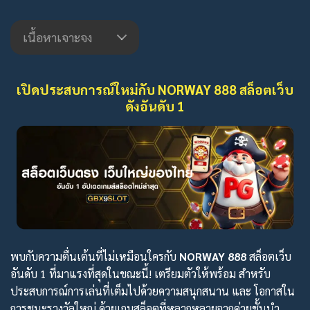
เนื้อหาเจาะจง
เปิดประสบการณ์ใหม่กับ NORWAY 888 สล็อตเว็บ
ดังอันดับ 1
พบกับความตื่นเต้นที่ไม่เหมือนใครกับ
NORWAY 888
สล็อตเว็บ
อันดับ 1 ที่มาแรงที่สุดในขณะนี้! เตรียมตัวให้พร้อม สำหรับ
ประสบการณ์การเล่นที่เต็มไปด้วยความสนุกสนาน และ โอกาสใน
การชนะรางวัลใหญ่ ด้วยเกมสล็อตที่หลากหลายจากค่ายชั้นนำ