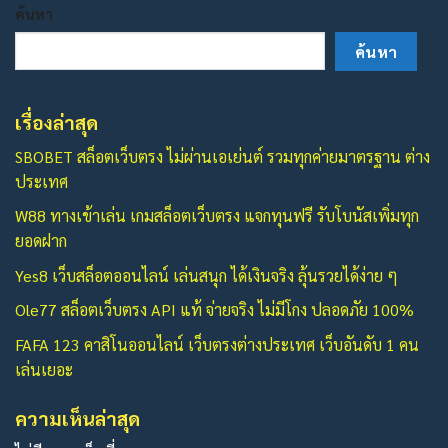
ค้นหา
ค้นหา
เรื่องล่าสุด
SBOBET สล็อตเว็บตรง ไม่ผ่านเอเย่นต์ รวมทุกค่ายมาตรฐาน ต่าง
ประเทศ
W88 ทางเข้าเล่น เกมสล็อตเว็บตรง แจกทุนฟรี รับโบนัสเพิ่มทุก
ยอดฝาก
Yes8 เว็บสล็อตออนไลน์ เล่นสนุก ได้เงินจริง ลุ้นรวยได้ง่าย ๆ
Ole77 สล็อตเว็บตรง API แท้ จ่ายจริง ไม่มีโกง ปลอดภัย 100%
FAFA 123 คาสิโนออนไลน์ เว็บตรงต่างประเทศ เว็บอันดับ 1 คน
เล่นเยอะ
ความเห็นล่าสุด