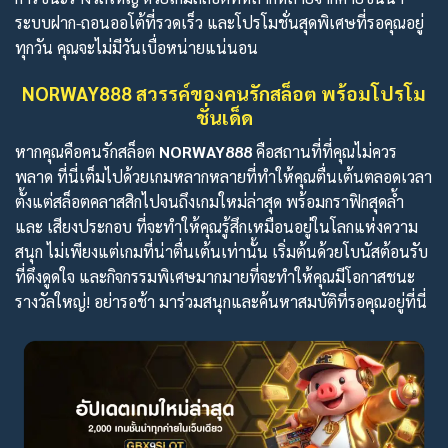
ระบบฝาก-ถอนออโต้ที่รวดเร็ว และโปรโมชั่นสุดพิเศษที่รอคุณอยู่
ทุกวัน คุณจะไม่มีวันเบื่อหน่ายแน่นอน
NORWAY888 สวรรค์ของคนรักสล็อต พร้อมโปรโม
ชั่นเด็ด
หากคุณคือคนรักสล็อต
NORWAY888
คือสถานที่ที่คุณไม่ควร
พลาด ที่นี่เต็มไปด้วยเกมหลากหลายที่ทำให้คุณตื่นเต้นตลอดเวลา
ตั้งแต่สล็อตคลาสสิกไปจนถึงเกมใหม่ล่าสุด พร้อมกราฟิกสุดล้ำ
และ เสียงประกอบ ที่จะทำให้คุณรู้สึกเหมือนอยู่ในโลกแห่งความ
สนุก ไม่เพียงแต่เกมที่น่าตื่นเต้นเท่านั้น เริ่มต้นด้วยโบนัสต้อนรับ
ที่ดึงดูดใจ และกิจกรรมพิเศษมากมายที่จะทำให้คุณมีโอกาสชนะ
รางวัลใหญ่! อย่ารอช้า มาร่วมสนุกและค้นหาสมบัติที่รอคุณอยู่ที่นี่