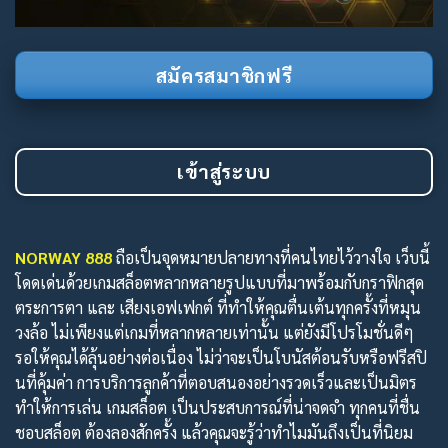
สมัครสมาชิกฟรี
เข้าสู่ระบบ
NORWAY 888
ถือเป็นจุดหมายปลายทางที่คนไทยไว้วางใจ เว็บนี้
โดดเด่นด้วยเกมสล็อตหลากหลายรูปแบบที่มาพร้อมกับกราฟิกสุด
ตระการตา และ เสียงเอฟเฟกต์ ที่ทำให้คุณตื่นเต้นทุกครั้งที่หมุน
วงล้อ ไม่เพียงแต่เกมที่หลากหลายเท่านั้น แต่ยังมีโปรโมชั่นดีๆ
รอให้คุณได้ลุ้นอย่างต่อเนื่อง ไม่ว่าจะเป็นโบนัสต้อนรับหรือฟรีสปิ
นที่คุ้มค่า การบริการลูกค้าที่ตอบสนองอย่างรวดเร็วและเป็นมิตร
ทำให้การเล่น เกมสล็อต เป็นประสบการณ์ที่น่าจดจำ ทุกคนที่ชื่น
ชอบสล็อต ต้องลองสักครั้ง แล้วคุณจะรู้ว่าทำไมมันถึงเป็นที่นิยม