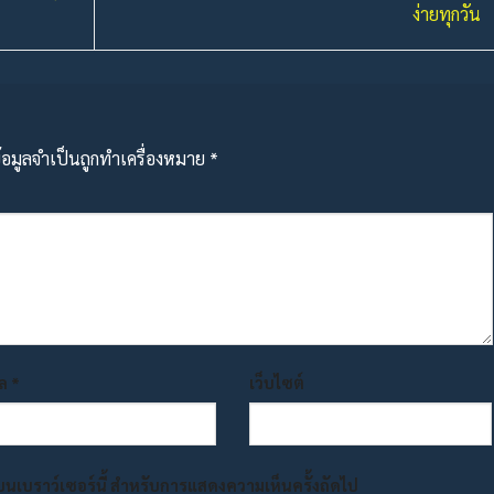
ง่ายทุกวัน
ข้อมูลจำเป็นถูกทำเครื่องหมาย
*
มล
*
เว็บไซต์
ันบนเบราว์เซอร์นี้ สำหรับการแสดงความเห็นครั้งถัดไป