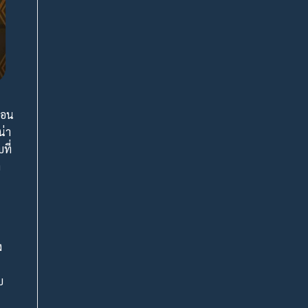
นอน
น่า
ที่
ำ
ง
บ