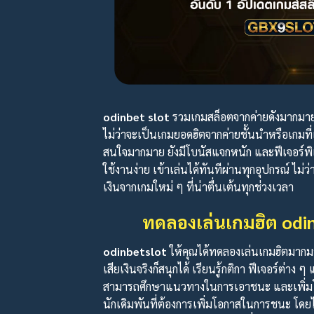
odinbet slot
รวมเกมสล็อตจากค่ายดังมากมาย 
ไม่ว่าจะเป็นเกมยอดฮิตจากค่ายชั้นนำหรือเกมที่เพ
สนใจมากมาย ยังมีโบนัสแจกหนัก และฟีเจอร์พิเ
ใช้งานง่าย เข้าเล่นได้ทันทีผ่านทุกอุปกรณ์ ไม
เงินจากเกมใหม่ ๆ ที่น่าตื่นเต้นทุกช่วงเวลา
ทดลองเล่นเกมฮิต odinb
odinbetslot
ให้คุณได้ทดลองเล่นเกมฮิตมากมา
เสียเงินจริงก็สนุกได้ เรียนรู้กติกา ฟีเจอร์ต่า
สามารถศึกษาแนวทางในการเอาชนะ และเพิ่มโอกา
นักเดิมพันที่ต้องการเพิ่มโอกาสในการชนะ โดยไม่