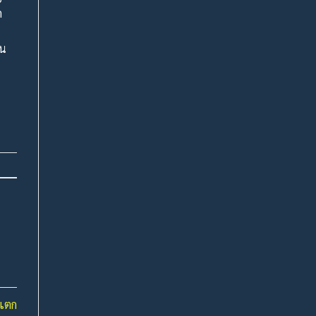
ก
ยน
แตก