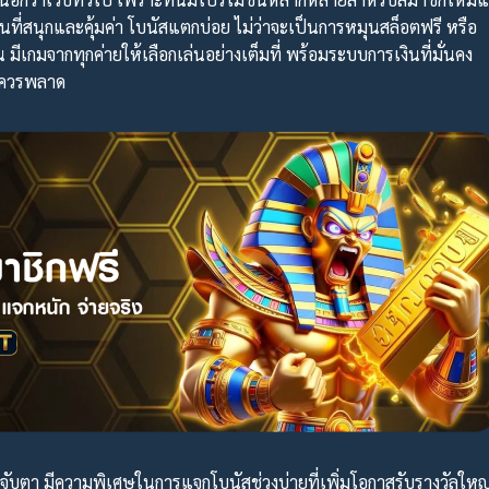
นที่สนุกและคุ้มค่า โบนัสแตกบ่อย ไม่ว่าจะเป็นการหมุนสล็อตฟรี หรือ
้น มีเกมจากทุกค่ายให้เลือกเล่นอย่างเต็มที่ พร้อมระบบการเงินที่มั่นคง
ม่ควรพลาด
วรจับตา มีความพิเศษในการแจกโบนัสช่วงบ่ายที่เพิ่มโอกาสรับรางวัลใหญ่