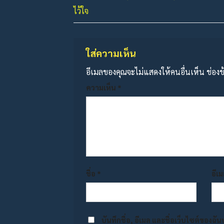
ไว้ใจ
ใส่ความเห็น
อีเมลของคุณจะไม่แสดงให้คนอื่นเห็น
ช่อง
ความเห็น
*
ชื่อ
*
อีเ
บันทึกชื่อ, อีเมล และชื่อเว็บไซต์ของฉ