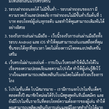
มีให้เลือกเล่นแบบครบครัน
ระบบฝากถอนออโต้ ไม่มีขั้นต่ำ – ระบบฝากถอนของเรา มี
ความรวดเร็วและปลอดภัย การฝากถอนไม่มีขั้นต่ำเริ่มต้นที่ 1
บาท ตอบโจทย์ผู้เล่นทุกระดับ และทำให้คุณสามารถเดิมพันได้
อย่างอิสระ
รองรับการเล่นผ่านมือถือ – เว็บนี้รองรับการเล่นผ่านมือถือทั้ง
ระบบ Android และ iOS ทำให้คุณสามารถเล่นเกมสล็อตที่คุณ
ชื่นชอบได้ทุกที่ทุกเวลา โดยไม่ต้องดาวน์โหลดแอปพลิเคชัน
เสริม
เว็บตรงไม่ผ่านเอเย่นต์ – การเป็นเว็บตรงทำให้มั่นใจได้ใน
เรื่องของความปลอดภัยและความโปร่งใส ทำให้ผู้เล่นรู้สึกไว้
วางใจและสามารถเพลิดเพลินกับเกมโดยไม่ต้องกังวลเรื่องการ
โกง
โปรโมชั่นเด็ด โบนัสมากมาย – เรามีการแจกโปรโมชั่นเด็ดๆ
ตลอดทั้งปี สมาชิกใหม่จะได้รับโบนัสสูงสุดทันทีเมื่อสมัคร และ
ยังมีโปรโมชั่นรายวันที่ตอบโจทย์ความต้องการของผู้เล่น ทำให้
คุณสามารถเพลิดเพลินกับการเล่นและมีโอกาสทำกำไรได้มาก