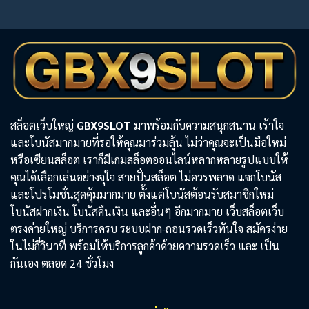
สล็อตเว็บใหญ่
GBX9SLOT
มาพร้อมกับความสนุกสนาน เร้าใจ
และโบนัสมากมายที่รอให้คุณมาร่วมลุ้น ไม่ว่าคุณจะเป็นมือใหม่
หรือเซียนสล็อต เราก็มีเกมสล็อตออนไลน์หลากหลายรูปแบบให้
คุณได้เลือกเล่นอย่างจุใจ สายปั่นสล็อต ไม่ควรพลาด แจกโบนัส
และโปรโมชั่นสุดคุ้มมากมาย ตั้งแต่โบนัสต้อนรับสมาชิกใหม่
โบนัสฝากเงิน โบนัสคืนเงิน และอื่นๆ อีกมากมาย เว็บสล็อตเว็บ
ตรงค่ายใหญ่ บริการครบ ระบบฝาก-ถอนรวดเร็วทันใจ สมัครง่าย
ในไม่กี่วินาที พร้อมให้บริการลูกค้าด้วยความรวดเร็ว และ เป็น
กันเอง ตลอด 24 ชั่วโมง