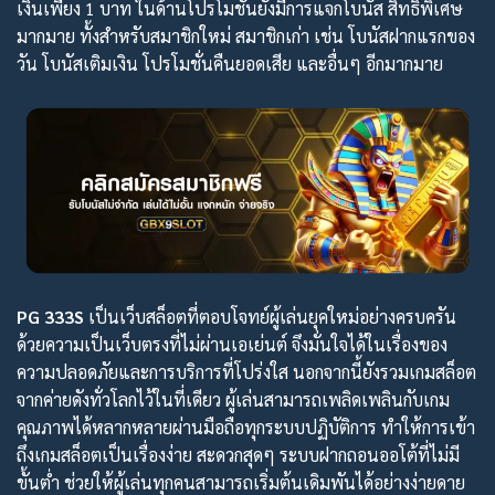
เงินเพียง 1 บาท ในด้านโปรโมชั่นยังมีการแจกโบนัส สิทธิพิเศษ
มากมาย ทั้งสำหรับสมาชิกใหม่ สมาชิกเก่า เช่น โบนัสฝากแรกของ
วัน โบนัสเติมเงิน โปรโมชั่นคืนยอดเสีย และอื่นๆ อีกมากมาย
PG 333S
เป็นเว็บสล็อตที่ตอบโจทย์ผู้เล่นยุคใหม่อย่างครบครัน
ด้วยความเป็นเว็บตรงที่ไม่ผ่านเอเย่นต์ จึงมั่นใจได้ในเรื่องของ
ความปลอดภัยและการบริการที่โปร่งใส นอกจากนี้ยังรวมเกมสล็อต
จากค่ายดังทั่วโลกไว้ในที่เดียว ผู้เล่นสามารถเพลิดเพลินกับเกม
คุณภาพได้หลากหลายผ่านมือถือทุกระบบปฏิบัติการ ทำให้การเข้า
ถึงเกมสล็อตเป็นเรื่องง่าย สะดวกสุดๆ ระบบฝากถอนออโต้ที่ไม่มี
ขั้นต่ำ ช่วยให้ผู้เล่นทุกคนสามารถเริ่มต้นเดิมพันได้อย่างง่ายดาย