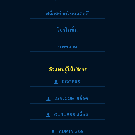
สล็อตค่ายไหนแตกดี
โปรโมชั่น
บทความ
ตัวแทนผู้ให้บริการ
PGGBX9
239.COM สล็อต
GURU888 สล็อต
ADMIN 289