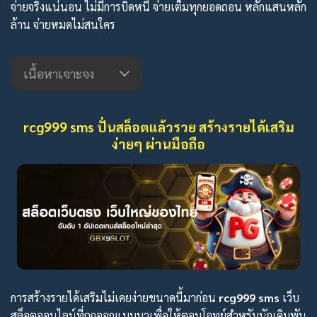
จ่ายจริงแน่นอน ไม่มีการบิดหนี จ่ายเต็มทุกยอดถอน หลักแสนหลัก
ล้าน จ่ายหมดไม่สนใคร
เนื้อหาเจาะจง
rcg999 sms ปั่นสล็อตแล้วรวย สร้างรายได้เสริม
ง่ายๆ ผ่านมือถือ
การสร้างรายได้เสริมไม่เคยง่ายขนาดนี้มาก่อน
rcg999 sms
เว็บ
สล็อตออนไลน์ที่ถูกออกแบบมาเพื่อให้ตอบโจทย์สำหรับนักเดิมพัน