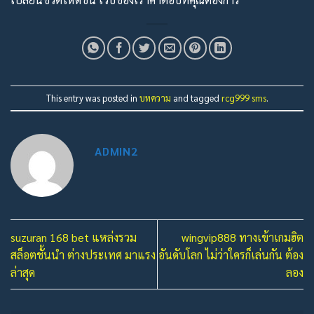
This entry was posted in
บทความ
and tagged
rcg999 sms
.
ADMIN2
suzuran 168 bet แหล่งรวม
wingvip888 ทางเข้าเกมฮิต
สล็อตชั้นนำ ต่างประเทศ มาแรง
อันดับโลก ไม่ว่าใครก็เล่นกัน ต้อง
ล่าสุด
ลอง