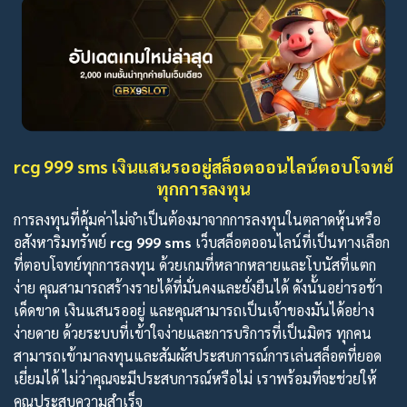
rcg 999 sms เงินแสนรออยู่สล็อตออนไลน์ตอบโจทย์
ทุกการลงทุน
การลงทุนที่คุ้มค่าไม่จำเป็นต้องมาจากการลงทุนในตลาดหุ้นหรือ
อสังหาริมทรัพย์
rcg 999 sms
เว็บสล็อตออนไลน์ที่เป็นทางเลือก
ที่ตอบโจทย์ทุกการลงทุน ด้วยเกมที่หลากหลายและโบนัสที่แตก
ง่าย คุณสามารถสร้างรายได้ที่มั่นคงและยั่งยืนได้ ดังนั้นอย่ารอช้า
เด็ดขาด เงินแสนรออยู่ และคุณสามารถเป็นเจ้าของมันได้อย่าง
ง่ายดาย ด้วยระบบที่เข้าใจง่ายและการบริการที่เป็นมิตร ทุกคน
สามารถเข้ามาลงทุนและสัมผัสประสบการณ์การเล่นสล็อตที่ยอด
เยี่ยมได้ ไม่ว่าคุณจะมีประสบการณ์หรือไม่ เราพร้อมที่จะช่วยให้
คุณประสบความสำเร็จ