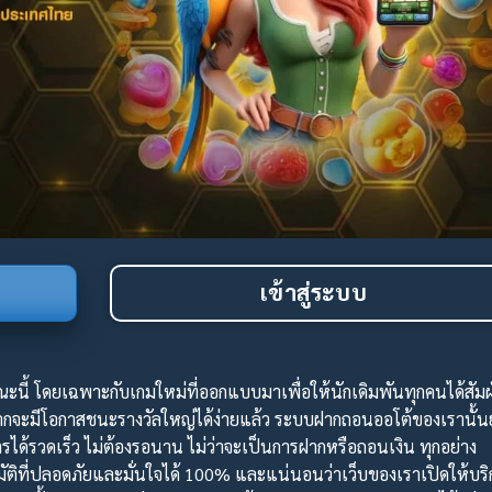
เข้าสู่ระบบ
ณะนี้ โดยเฉพาะกับเกมใหม่ที่ออกแบบมาเพื่อให้นักเดิมพันทุกคนได้สัมผ
ากจะมีโอกาสชนะรางวัลใหญ่ได้ง่ายแล้ว ระบบฝากถอนออโต้ของเรานั้นย
รได้รวดเร็ว ไม่ต้องรอนาน ไม่ว่าจะเป็นการฝากหรือถอนเงิน ทุกอย่าง
ัติที่ปลอดภัยและมั่นใจได้ 100% และแน่นอนว่าเว็บของเราเปิดให้บริ