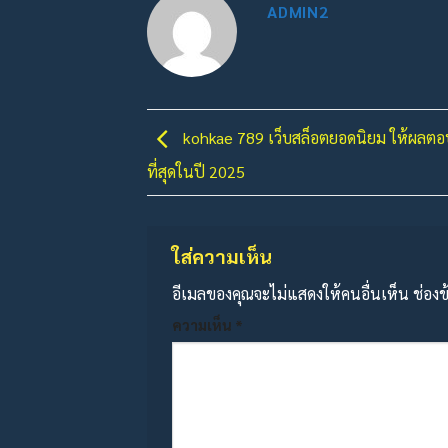
ADMIN2
kohkae 789 เว็บสล็อตยอดนิยม ให้ผลต
ที่สุดในปี 2025
ใส่ความเห็น
อีเมลของคุณจะไม่แสดงให้คนอื่นเห็น
ช่อง
ความเห็น
*