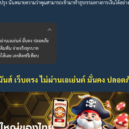
บปรุง นั้นหมายความว่าคุณสามารถเข้ามาทำธุรกรรมทางการเงินได้อย่าง
ผ่านเอเย่นต์ มั่นคง ปลอดภัย
เดิมพัน จ่ายจริงทุกบาท
นได้เลย เครดิตฟรีเพียบ
นส์ เว็บตรง ไม่ผ่านเอเย่นต์ มั่นคง ปลอดภ