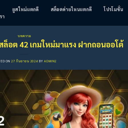
ก
ยูสใหม่แตกดี
สล็อตค่ายไหนแตกดี
โปรโมชั่น
เรา
บทความ
 สล็อต 42 เกมใหม่มาแรง ฝากถอนออโต้
TED ON
27 กันยายน 2024
BY
ADMIN2