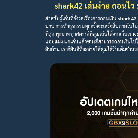
shark42 เล่นง่าย ถอนไว 
สำหรับผู้เล่นที่กังวลเรื่องการถอนเงิน
shark42
นาน การทำธุรกรรมทุกครั้งจะเสร็จสิ้นภายในไม่ก
ที่สุด ทุกบาททุกสตางค์ที่คุณเล่นได้จากเว็บเร
แอบแฝง แค่เล่นแล้วชนะก็สามารถถอนเงินไปใช้ได
สิบล้าน เราก็ยินดีที่จะจ่ายให้คุณได้รับเต็มจ