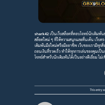
shark42
เป็นเว็บสล็อตที่ตอบโจทย์นักเดิมพั
สล็อตใหม่ ๆ ที่ให้ความสนุกและตื่นเต้น เว็บตร
เดิมพันมือใหม่หรือมืออาชีพ เว็บของเรามีทุกสิ่
ถอนเงินที่รวดเร็ว ทำให้ทุกการเล่นของคุณเป็น
โจทย์สำหรับนักเดิมพันได้เป็นอย่างดีเยี่ยม ไม่เช
This entry 