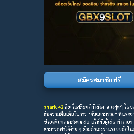
สมัครสมาชิกฟรี
shark 42
คือเว็บสล็อตที่กำลังมาแรงสุดๆ ในข
กับความตื่นเต้นในการ “จับฉลามรวย” ที่นอกจ
ช่วยเพิ่มความสะดวกสบายให้กับผู้เล่น ทำรายกา
สามารถทำได้ง่าย ๆ ด้วยตัวเองผ่านระบบอัตโนม