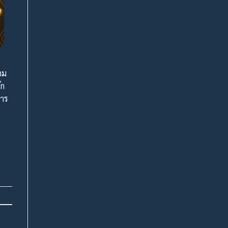
กม
ัก
การ