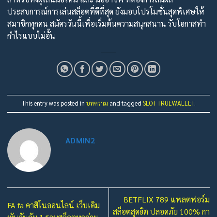
ประสบการณ์การเล่นสล็อตที่ดีที่สุด ยังมอบโปรโมชั่นสุดพิเศษให้
สมาชิกทุกคน สมัครวันนี้เพื่อเริ่มต้นความสนุกสนาน รับโอกาสทำ
กำไรแบบไม่อั้น
This entry was posted in
บทความ
and tagged
SLOT TRUEWALLET
.
ADMIN2
BETFLIX 789 แพลตฟอร์ม
FA fa คาสิโนออนไลน์ เว็บเดิม
สล็อตสุดฮิต ปลอดภัย 100% กา