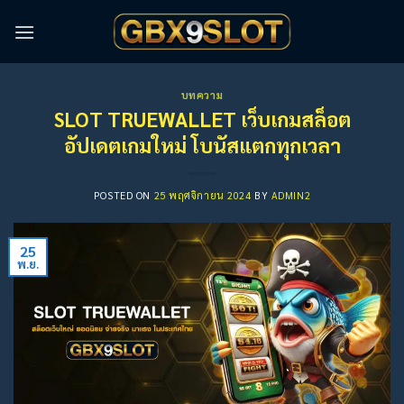
Skip
to
content
บทความ
SLOT TRUEWALLET เว็บเกมสล็อต
อัปเดตเกมใหม่ โบนัสแตกทุกเวลา
POSTED ON
25 พฤศจิกายน 2024
BY
ADMIN2
25
พ.ย.