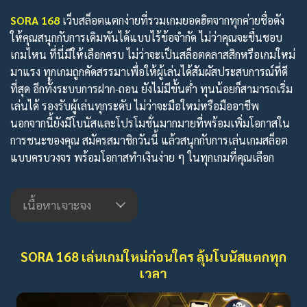
SORA 168
เว็บสล็อตแตกง่ายที่รวมเกมยอดฮิตจากทุกค่ายชื่อดัง
ให้คุณสนุกกับการเดิมพันได้แบบไร้ข้อจำกัด ไม่ว่าคุณจะชื่นชอบ
เกมไหน ที่นี่มีให้เลือกครบ ไม่ว่าจะเป็นสล็อตคลาสสิกหรือเกมใหม่
มาแรง ทุกเกมถูกคัดสรรมาเพื่อให้ผู้เล่นได้สัมผัสประสบการณ์ที่ดี
ที่สุด อีกทั้งระบบการฝาก-ถอน ยังไม่มีขั้นต่ำ ทุนน้อยก็สามารถเริ่ม
เล่นได้ รองรับผู้เล่นทุกระดับ ไม่ว่าจะมือใหม่หรือมืออาชีพ
นอกจากนี้ยังมีโบนัสและโปรโมชั่นมากมายที่พร้อมเพิ่มโอกาสใน
การชนะของคุณ สมัครสมาชิกวันนี้ แล้วสนุกกับการเล่นเกมสล็อต
แบบครบวงจร พร้อมโอกาสทำเงินง่าย ๆ ในทุกเกมที่คุณเลือก
เนื้อหาเจาะจง
SORA 168 เล่นเกมใหม่ก่อนใคร ลุ้นโบนัสแตกทุก
เวลา