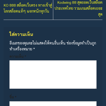
Kodwing 88 สุดยอดเว็บสล็อต
KO 888 สล็อตเว็บตรง ทางเข้าสู่
ประเทศไทย รวมเกมสล็อตเยอะ
โลกสล็อตแท้ๆ แจกหนักทุกวัน
สุด
ใส่ความเห็น
อีเมลของคุณจะไม่แสดงให้คนอื่นเห็น
ช่องข้อมูลจำเป็นถูก
ทำเครื่องหมาย
*
ความเห็น
*
ชื่อ
*