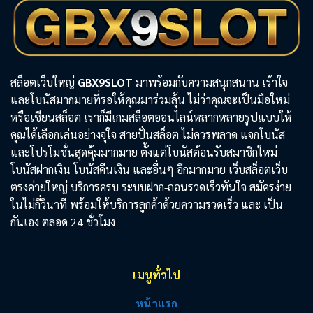
สล็อตเว็บใหญ่
GBX9SLOT
มาพร้อมกับความสนุกสนาน เร้าใจ
และโบนัสมากมายที่รอให้คุณมาร่วมลุ้น ไม่ว่าคุณจะเป็นมือใหม่
หรือเซียนสล็อต เราก็มีเกมสล็อตออนไลน์หลากหลายรูปแบบให้
คุณได้เลือกเล่นอย่างจุใจ สายปั่นสล็อต ไม่ควรพลาด แจกโบนัส
และโปรโมชั่นสุดคุ้มมากมาย ตั้งแต่โบนัสต้อนรับสมาชิกใหม่
โบนัสฝากเงิน โบนัสคืนเงิน และอื่นๆ อีกมากมาย เว็บสล็อตเว็บ
ตรงค่ายใหญ่ บริการครบ ระบบฝาก-ถอนรวดเร็วทันใจ สมัครง่าย
ในไม่กี่วินาที พร้อมให้บริการลูกค้าด้วยความรวดเร็ว และ เป็น
กันเอง ตลอด 24 ชั่วโมง
เมนูทั่วไป
หน้าแรก