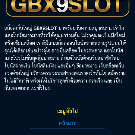
สล็อตเว็บใหญ่
GBX9SLOT
มาพร้อมกับความสนุกสนาน เร้าใจ
และโบนัสมากมายที่รอให้คุณมาร่วมลุ้น ไม่ว่าคุณจะเป็นมือใหม่
หรือเซียนสล็อต เราก็มีเกมสล็อตออนไลน์หลากหลายรูปแบบให้
คุณได้เลือกเล่นอย่างจุใจ สายปั่นสล็อต ไม่ควรพลาด แจกโบนัส
และโปรโมชั่นสุดคุ้มมากมาย ตั้งแต่โบนัสต้อนรับสมาชิกใหม่
โบนัสฝากเงิน โบนัสคืนเงิน และอื่นๆ อีกมากมาย เว็บสล็อตเว็บ
ตรงค่ายใหญ่ บริการครบ ระบบฝาก-ถอนรวดเร็วทันใจ สมัครง่าย
ในไม่กี่วินาที พร้อมให้บริการลูกค้าด้วยความรวดเร็ว และ เป็น
กันเอง ตลอด 24 ชั่วโมง
เมนูทั่วไป
หน้าแรก