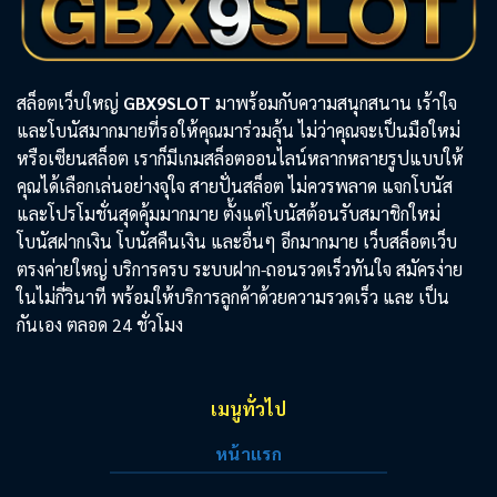
สล็อตเว็บใหญ่
GBX9SLOT
มาพร้อมกับความสนุกสนาน เร้าใจ
และโบนัสมากมายที่รอให้คุณมาร่วมลุ้น ไม่ว่าคุณจะเป็นมือใหม่
หรือเซียนสล็อต เราก็มีเกมสล็อตออนไลน์หลากหลายรูปแบบให้
คุณได้เลือกเล่นอย่างจุใจ สายปั่นสล็อต ไม่ควรพลาด แจกโบนัส
และโปรโมชั่นสุดคุ้มมากมาย ตั้งแต่โบนัสต้อนรับสมาชิกใหม่
โบนัสฝากเงิน โบนัสคืนเงิน และอื่นๆ อีกมากมาย เว็บสล็อตเว็บ
ตรงค่ายใหญ่ บริการครบ ระบบฝาก-ถอนรวดเร็วทันใจ สมัครง่าย
ในไม่กี่วินาที พร้อมให้บริการลูกค้าด้วยความรวดเร็ว และ เป็น
กันเอง ตลอด 24 ชั่วโมง
เมนูทั่วไป
หน้าแรก