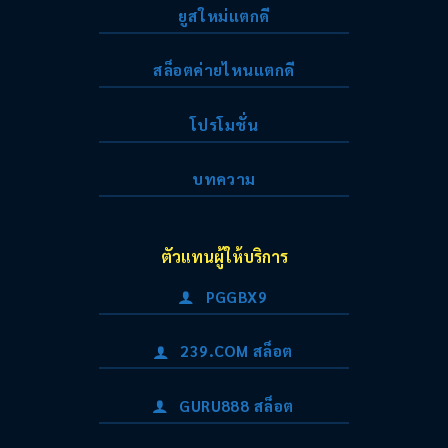
ยูสใหม่แตกดี
สล็อตค่ายไหนแตกดี
โปรโมชั่น
บทความ
ตัวแทนผู้ให้บริการ
PGGBX9
239.COM สล็อต
GURU888 สล็อต