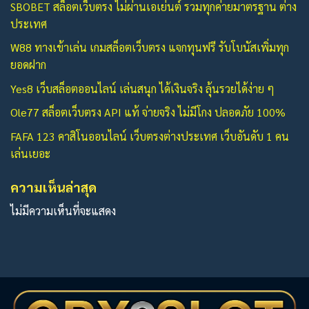
SBOBET สล็อตเว็บตรง ไม่ผ่านเอเย่นต์ รวมทุกค่ายมาตรฐาน ต่าง
ประเทศ
W88 ทางเข้าเล่น เกมสล็อตเว็บตรง แจกทุนฟรี รับโบนัสเพิ่มทุก
ยอดฝาก
Yes8 เว็บสล็อตออนไลน์ เล่นสนุก ได้เงินจริง ลุ้นรวยได้ง่าย ๆ
Ole77 สล็อตเว็บตรง API แท้ จ่ายจริง ไม่มีโกง ปลอดภัย 100%
FAFA 123 คาสิโนออนไลน์ เว็บตรงต่างประเทศ เว็บอันดับ 1 คน
เล่นเยอะ
ความเห็นล่าสุด
ไม่มีความเห็นที่จะแสดง