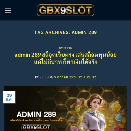
Skip
to
content
TAG ARCHIVES:
ADMIN 289
บทความ
admin 289 สล็อตเว็บตรง เล่นสล็อตทุนน้อย
แค่ไม่กี่บาท ก็ทำเงินได้จริง
POSTED ON
9 ตุลาคม 2024
BY
ADMIN2
09
ต.ค.