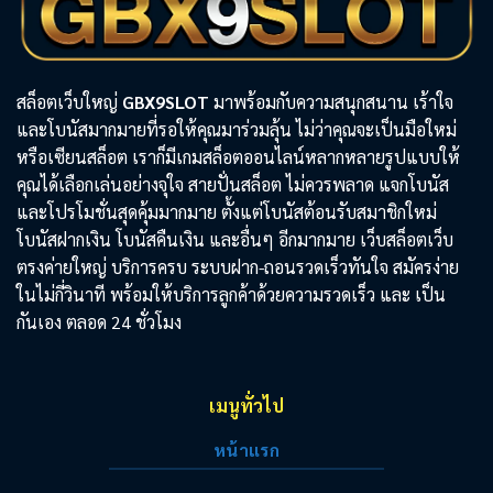
สล็อตเว็บใหญ่
GBX9SLOT
มาพร้อมกับความสนุกสนาน เร้าใจ
และโบนัสมากมายที่รอให้คุณมาร่วมลุ้น ไม่ว่าคุณจะเป็นมือใหม่
หรือเซียนสล็อต เราก็มีเกมสล็อตออนไลน์หลากหลายรูปแบบให้
คุณได้เลือกเล่นอย่างจุใจ สายปั่นสล็อต ไม่ควรพลาด แจกโบนัส
และโปรโมชั่นสุดคุ้มมากมาย ตั้งแต่โบนัสต้อนรับสมาชิกใหม่
โบนัสฝากเงิน โบนัสคืนเงิน และอื่นๆ อีกมากมาย เว็บสล็อตเว็บ
ตรงค่ายใหญ่ บริการครบ ระบบฝาก-ถอนรวดเร็วทันใจ สมัครง่าย
ในไม่กี่วินาที พร้อมให้บริการลูกค้าด้วยความรวดเร็ว และ เป็น
กันเอง ตลอด 24 ชั่วโมง
เมนูทั่วไป
หน้าแรก