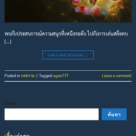
พบกับประสบการณ์ความสนุกที่เหนือระดับ ไปกับการเล่นสล็อตบ
[…]
CONTINUE READING
→
Posted in
บทความ
|
Tagged
agon777
Leave a comment
ค้นหา
ค้นหา
เรื่องล่าสุด