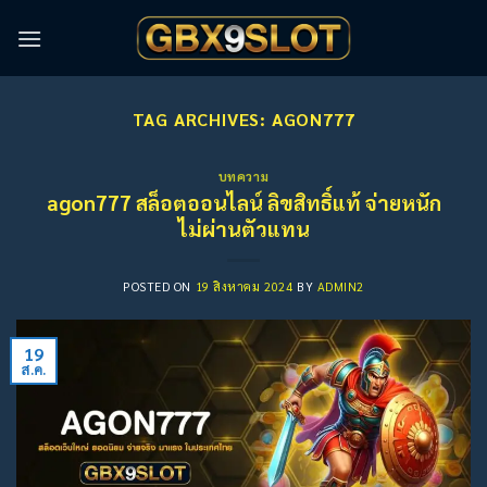
Skip
to
content
TAG ARCHIVES:
AGON777
บทความ
agon777 สล็อตออนไลน์ ลิขสิทธิ์แท้ จ่ายหนัก
ไม่ผ่านตัวแทน
POSTED ON
19 สิงหาคม 2024
BY
ADMIN2
19
ส.ค.