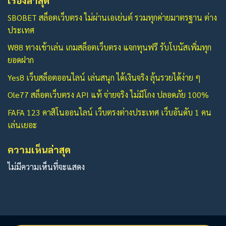
SBOBET สล็อตเว็บตรง ไม่ผ่านเอเย่นต์ รวมทุกค่ายมาตรฐาน ต่าง
ประเทศ
W88 ทางเข้าเล่น เกมสล็อตเว็บตรง แจกทุนฟรี รับโบนัสเพิ่มทุก
ยอดฝาก
Yes8 เว็บสล็อตออนไลน์ เล่นสนุก ได้เงินจริง ลุ้นรวยได้ง่าย ๆ
Ole77 สล็อตเว็บตรง API แท้ จ่ายจริง ไม่มีโกง ปลอดภัย 100%
FAFA 123 คาสิโนออนไลน์ เว็บตรงต่างประเทศ เว็บอันดับ 1 คน
เล่นเยอะ
ความเห็นล่าสุด
ไม่มีความเห็นที่จะแสดง