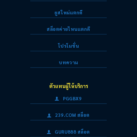
ยูสใหม่แตกดี
สล็อตค่ายไหนแตกดี
โปรโมชั่น
บทความ
ตัวแทนผู้ให้บริการ
PGGBX9
239.COM สล็อต
GURU888 สล็อต