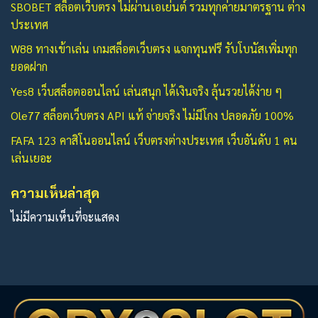
SBOBET สล็อตเว็บตรง ไม่ผ่านเอเย่นต์ รวมทุกค่ายมาตรฐาน ต่าง
ประเทศ
W88 ทางเข้าเล่น เกมสล็อตเว็บตรง แจกทุนฟรี รับโบนัสเพิ่มทุก
ยอดฝาก
Yes8 เว็บสล็อตออนไลน์ เล่นสนุก ได้เงินจริง ลุ้นรวยได้ง่าย ๆ
Ole77 สล็อตเว็บตรง API แท้ จ่ายจริง ไม่มีโกง ปลอดภัย 100%
FAFA 123 คาสิโนออนไลน์ เว็บตรงต่างประเทศ เว็บอันดับ 1 คน
เล่นเยอะ
ความเห็นล่าสุด
ไม่มีความเห็นที่จะแสดง