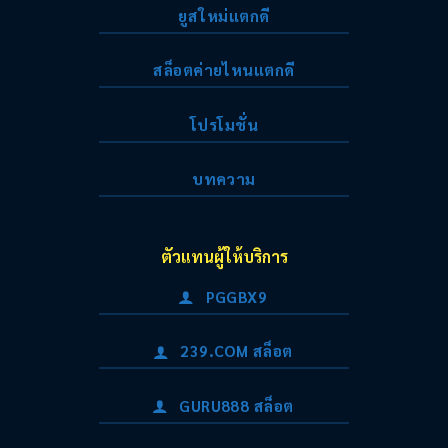
ยูสใหม่แตกดี
สล็อตค่ายไหนแตกดี
โปรโมชั่น
บทความ
ตัวแทนผู้ให้บริการ
PGGBX9
239.COM สล็อต
GURU888 สล็อต