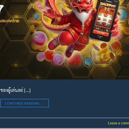
องผู้เล่นอย่ […]
CONTINUE READING
→
Leave a com