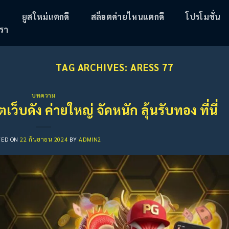
ก
ยูสใหม่แตกดี
สล็อตค่ายไหนแตกดี
โปรโมชั่น
เรา
TAG ARCHIVES:
ARESS 77
บทความ
ว็บดัง ค่ายใหญ่ จัดหนัก ลุ้นรับทอง ที่นี่
TED ON
22 กันยายน 2024
BY
ADMIN2