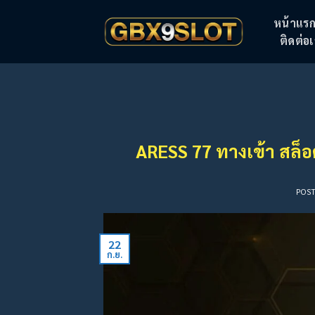
Skip
หน้าแร
to
ติดต่อ
content
ARESS 77 ทางเข้า สล็อตเ
POS
22
ก.ย.