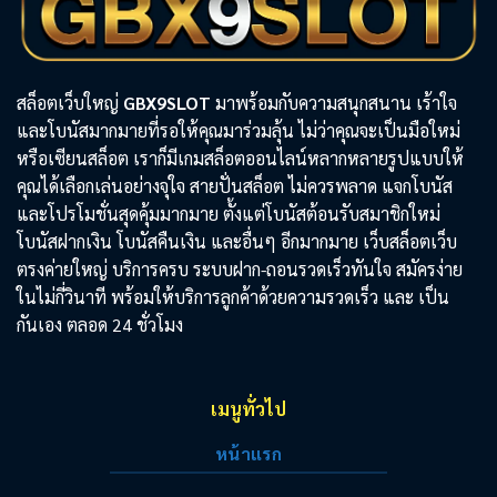
สล็อตเว็บใหญ่
GBX9SLOT
มาพร้อมกับความสนุกสนาน เร้าใจ
และโบนัสมากมายที่รอให้คุณมาร่วมลุ้น ไม่ว่าคุณจะเป็นมือใหม่
หรือเซียนสล็อต เราก็มีเกมสล็อตออนไลน์หลากหลายรูปแบบให้
คุณได้เลือกเล่นอย่างจุใจ สายปั่นสล็อต ไม่ควรพลาด แจกโบนัส
และโปรโมชั่นสุดคุ้มมากมาย ตั้งแต่โบนัสต้อนรับสมาชิกใหม่
โบนัสฝากเงิน โบนัสคืนเงิน และอื่นๆ อีกมากมาย เว็บสล็อตเว็บ
ตรงค่ายใหญ่ บริการครบ ระบบฝาก-ถอนรวดเร็วทันใจ สมัครง่าย
ในไม่กี่วินาที พร้อมให้บริการลูกค้าด้วยความรวดเร็ว และ เป็น
กันเอง ตลอด 24 ชั่วโมง
เมนูทั่วไป
หน้าแรก