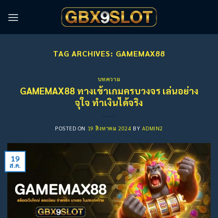
Skip
to
content
TAG ARCHIVES:
GAMEMAX88
บทความ
GAMEMAX88 ทางเข้าเกมครบวงจร เล่นอย่าง
จุใจ ทำเงินได้จริง
POSTED ON
19 สิงหาคม 2024
BY
ADMIN2
19
ส.ค.