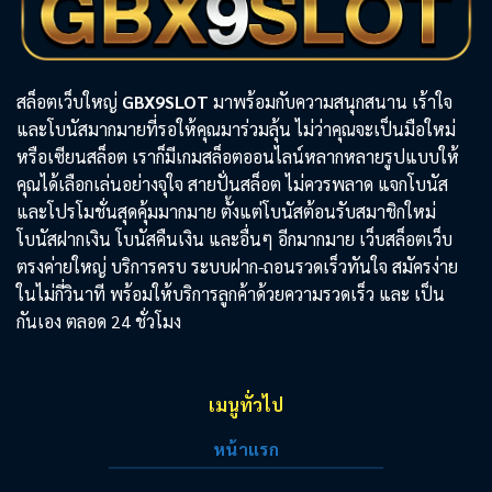
สล็อตเว็บใหญ่
GBX9SLOT
มาพร้อมกับความสนุกสนาน เร้าใจ
และโบนัสมากมายที่รอให้คุณมาร่วมลุ้น ไม่ว่าคุณจะเป็นมือใหม่
หรือเซียนสล็อต เราก็มีเกมสล็อตออนไลน์หลากหลายรูปแบบให้
คุณได้เลือกเล่นอย่างจุใจ สายปั่นสล็อต ไม่ควรพลาด แจกโบนัส
และโปรโมชั่นสุดคุ้มมากมาย ตั้งแต่โบนัสต้อนรับสมาชิกใหม่
โบนัสฝากเงิน โบนัสคืนเงิน และอื่นๆ อีกมากมาย เว็บสล็อตเว็บ
ตรงค่ายใหญ่ บริการครบ ระบบฝาก-ถอนรวดเร็วทันใจ สมัครง่าย
ในไม่กี่วินาที พร้อมให้บริการลูกค้าด้วยความรวดเร็ว และ เป็น
กันเอง ตลอด 24 ชั่วโมง
เมนูทั่วไป
หน้าแรก