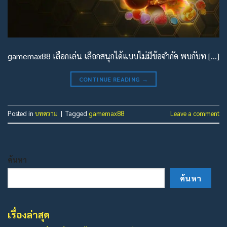
gamemax88 เลือกเล่น เลือกสนุกได้แบบไม่มีข้อจำกัด พบกับท […]
CONTINUE READING
→
Posted in
บทความ
|
Tagged
gamemax88
Leave a comment
ค้นหา
ค้นหา
เรื่องล่าสุด