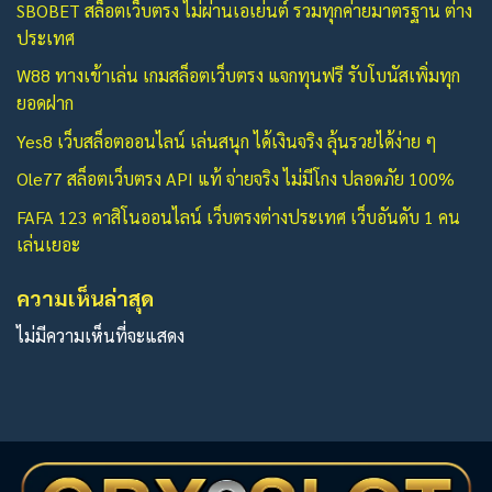
SBOBET สล็อตเว็บตรง ไม่ผ่านเอเย่นต์ รวมทุกค่ายมาตรฐาน ต่าง
ประเทศ
W88 ทางเข้าเล่น เกมสล็อตเว็บตรง แจกทุนฟรี รับโบนัสเพิ่มทุก
ยอดฝาก
Yes8 เว็บสล็อตออนไลน์ เล่นสนุก ได้เงินจริง ลุ้นรวยได้ง่าย ๆ
Ole77 สล็อตเว็บตรง API แท้ จ่ายจริง ไม่มีโกง ปลอดภัย 100%
FAFA 123 คาสิโนออนไลน์ เว็บตรงต่างประเทศ เว็บอันดับ 1 คน
เล่นเยอะ
ความเห็นล่าสุด
ไม่มีความเห็นที่จะแสดง