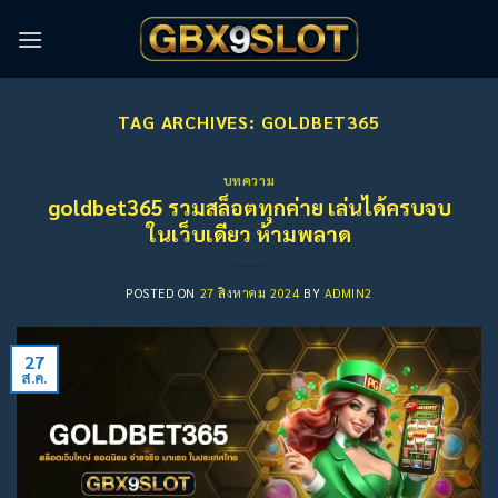
Skip
to
content
TAG ARCHIVES:
GOLDBET365
บทความ
goldbet365 รวมสล็อตทุกค่าย เล่นได้ครบจบ
ในเว็บเดียว ห้ามพลาด
POSTED ON
27 สิงหาคม 2024
BY
ADMIN2
27
ส.ค.