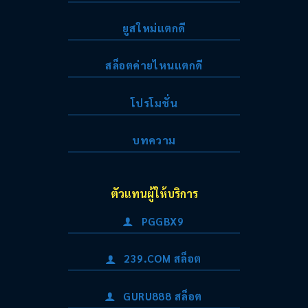
ยูสใหม่แตกดี
สล็อตค่ายไหนแตกดี
โปรโมชั่น
บทความ
ตัวแทนผู้ให้บริการ
PGGBX9
239.COM สล็อต
GURU888 สล็อต