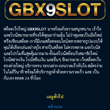
สล็อตเว็บใหญ่
GBX9SLOT
มาพร้อมกับความสนุกสนาน เร้าใจ
และโบนัสมากมายที่รอให้คุณมาร่วมลุ้น ไม่ว่าคุณจะเป็นมือใหม่
หรือเซียนสล็อต เราก็มีเกมสล็อตออนไลน์หลากหลายรูปแบบให้
คุณได้เลือกเล่นอย่างจุใจ สายปั่นสล็อต ไม่ควรพลาด แจกโบนัส
และโปรโมชั่นสุดคุ้มมากมาย ตั้งแต่โบนัสต้อนรับสมาชิกใหม่
โบนัสฝากเงิน โบนัสคืนเงิน และอื่นๆ อีกมากมาย เว็บสล็อตเว็บ
ตรงค่ายใหญ่ บริการครบ ระบบฝาก-ถอนรวดเร็วทันใจ สมัครง่าย
ในไม่กี่วินาที พร้อมให้บริการลูกค้าด้วยความรวดเร็ว และ เป็น
กันเอง ตลอด 24 ชั่วโมง
เมนูทั่วไป
หน้าแรก