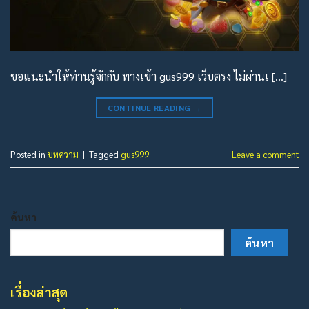
ขอแนะนำให้ท่านรู้จักกับ ทางเข้า gus999 เว็บตรง ไม่ผ่านเ […]
CONTINUE READING
→
Posted in
บทความ
|
Tagged
gus999
Leave a comment
ค้นหา
ค้นหา
เรื่องล่าสุด