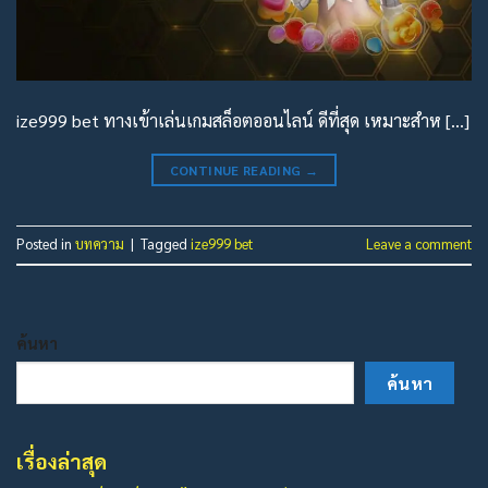
ize999 bet ทางเข้าเล่นเกมสล็อตออนไลน์ ดีที่สุด เหมาะสำห […]
CONTINUE READING
→
Posted in
บทความ
|
Tagged
ize999 bet
Leave a comment
ค้นหา
ค้นหา
เรื่องล่าสุด