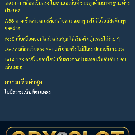
SBOBET สล็อตเว็บตรง ไม่ผ่านเอเย่นต์ รวมทุกค่ายมาตรฐาน ต่าง
ประเทศ
W88 ทางเข้าเล่น เกมสล็อตเว็บตรง แจกทุนฟรี รับโบนัสเพิ่มทุก
ยอดฝาก
Yes8 เว็บสล็อตออนไลน์ เล่นสนุก ได้เงินจริง ลุ้นรวยได้ง่าย ๆ
Ole77 สล็อตเว็บตรง API แท้ จ่ายจริง ไม่มีโกง ปลอดภัย 100%
FAFA 123 คาสิโนออนไลน์ เว็บตรงต่างประเทศ เว็บอันดับ 1 คน
เล่นเยอะ
ความเห็นล่าสุด
ไม่มีความเห็นที่จะแสดง