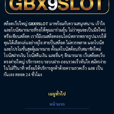
สล็อตเว็บใหญ่
GBX9SLOT
มาพร้อมกับความสนุกสนาน เร้าใจ
และโบนัสมากมายที่รอให้คุณมาร่วมลุ้น ไม่ว่าคุณจะเป็นมือใหม่
หรือเซียนสล็อต เราก็มีเกมสล็อตออนไลน์หลากหลายรูปแบบให้
คุณได้เลือกเล่นอย่างจุใจ สายปั่นสล็อต ไม่ควรพลาด แจกโบนัส
และโปรโมชั่นสุดคุ้มมากมาย ตั้งแต่โบนัสต้อนรับสมาชิกใหม่
โบนัสฝากเงิน โบนัสคืนเงิน และอื่นๆ อีกมากมาย เว็บสล็อตเว็บ
ตรงค่ายใหญ่ บริการครบ ระบบฝาก-ถอนรวดเร็วทันใจ สมัครง่าย
ในไม่กี่วินาที พร้อมให้บริการลูกค้าด้วยความรวดเร็ว และ เป็น
กันเอง ตลอด 24 ชั่วโมง
เมนูทั่วไป
หน้าแรก