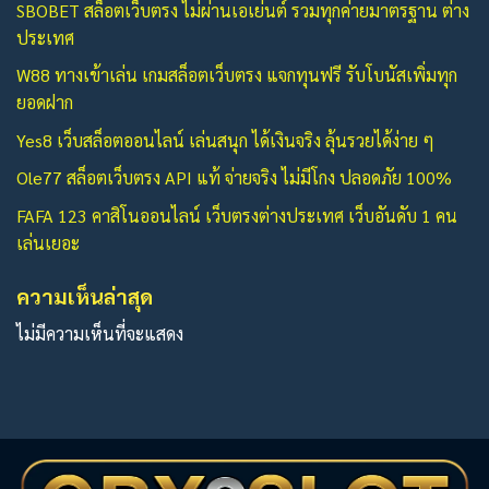
SBOBET สล็อตเว็บตรง ไม่ผ่านเอเย่นต์ รวมทุกค่ายมาตรฐาน ต่าง
ประเทศ
W88 ทางเข้าเล่น เกมสล็อตเว็บตรง แจกทุนฟรี รับโบนัสเพิ่มทุก
ยอดฝาก
Yes8 เว็บสล็อตออนไลน์ เล่นสนุก ได้เงินจริง ลุ้นรวยได้ง่าย ๆ
Ole77 สล็อตเว็บตรง API แท้ จ่ายจริง ไม่มีโกง ปลอดภัย 100%
FAFA 123 คาสิโนออนไลน์ เว็บตรงต่างประเทศ เว็บอันดับ 1 คน
เล่นเยอะ
ความเห็นล่าสุด
ไม่มีความเห็นที่จะแสดง