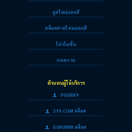
ยูสใหม่แตกดี
สล็อตค่ายไหนแตกดี
โปรโมชั่น
บทความ
ตัวแทนผู้ให้บริการ
PGGBX9
239.COM สล็อต
GURU888 สล็อต