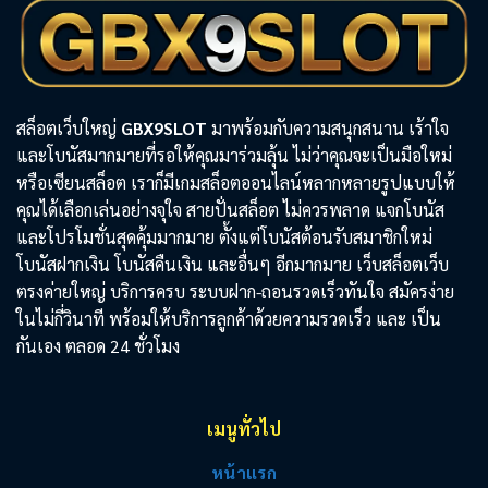
สล็อตเว็บใหญ่
GBX9SLOT
มาพร้อมกับความสนุกสนาน เร้าใจ
และโบนัสมากมายที่รอให้คุณมาร่วมลุ้น ไม่ว่าคุณจะเป็นมือใหม่
หรือเซียนสล็อต เราก็มีเกมสล็อตออนไลน์หลากหลายรูปแบบให้
คุณได้เลือกเล่นอย่างจุใจ สายปั่นสล็อต ไม่ควรพลาด แจกโบนัส
และโปรโมชั่นสุดคุ้มมากมาย ตั้งแต่โบนัสต้อนรับสมาชิกใหม่
โบนัสฝากเงิน โบนัสคืนเงิน และอื่นๆ อีกมากมาย เว็บสล็อตเว็บ
ตรงค่ายใหญ่ บริการครบ ระบบฝาก-ถอนรวดเร็วทันใจ สมัครง่าย
ในไม่กี่วินาที พร้อมให้บริการลูกค้าด้วยความรวดเร็ว และ เป็น
กันเอง ตลอด 24 ชั่วโมง
เมนูทั่วไป
หน้าแรก