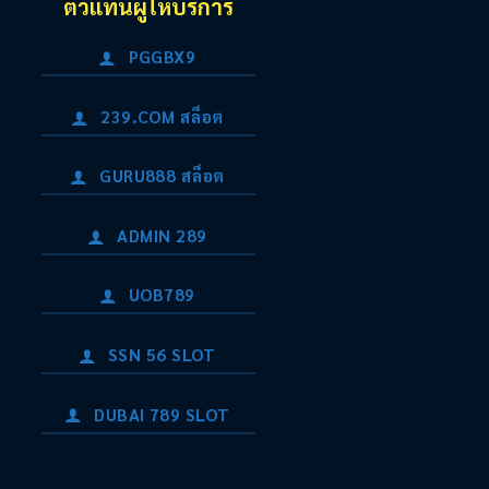
ตัวแทนผู้ให้บริการ
PGGBX9
239.COM สล็อต
GURU888 สล็อต
ADMIN 289
UOB789
SSN 56 SLOT
DUBAI 789 SLOT