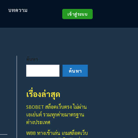
บทความ
เข้าสู่ระบบ
ค้นหา
ค้นหา
เรื่องล่าสุด
SBOBET สล็อตเว็บตรง ไม่ผ่าน
เอเย่นต์ รวมทุกค่ายมาตรฐาน
ต่างประเทศ
W88 ทางเข้าเล่น เกมสล็อตเว็บ