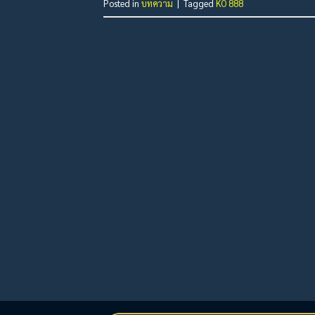
Posted in
บทความ
|
Tagged
KO 888