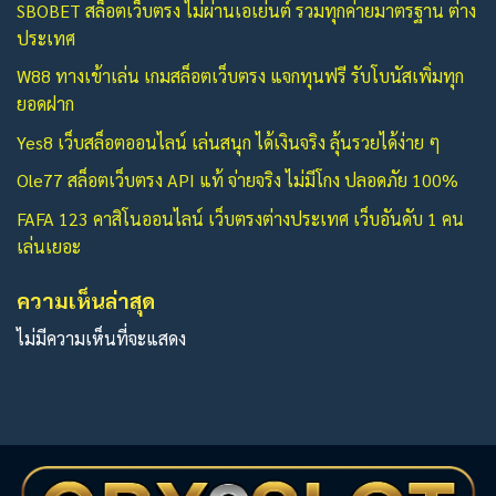
SBOBET สล็อตเว็บตรง ไม่ผ่านเอเย่นต์ รวมทุกค่ายมาตรฐาน ต่าง
ประเทศ
W88 ทางเข้าเล่น เกมสล็อตเว็บตรง แจกทุนฟรี รับโบนัสเพิ่มทุก
ยอดฝาก
Yes8 เว็บสล็อตออนไลน์ เล่นสนุก ได้เงินจริง ลุ้นรวยได้ง่าย ๆ
Ole77 สล็อตเว็บตรง API แท้ จ่ายจริง ไม่มีโกง ปลอดภัย 100%
FAFA 123 คาสิโนออนไลน์ เว็บตรงต่างประเทศ เว็บอันดับ 1 คน
เล่นเยอะ
ความเห็นล่าสุด
ไม่มีความเห็นที่จะแสดง