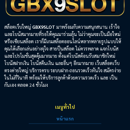
สล็อตเว็บใหญ่
GBX9SLOT
มาพร้อมกับความสนุกสนาน เร้าใจ
และโบนัสมากมายที่รอให้คุณมาร่วมลุ้น ไม่ว่าคุณจะเป็นมือใหม่
หรือเซียนสล็อต เราก็มีเกมสล็อตออนไลน์หลากหลายรูปแบบให้
คุณได้เลือกเล่นอย่างจุใจ สายปั่นสล็อต ไม่ควรพลาด แจกโบนัส
และโปรโมชั่นสุดคุ้มมากมาย ตั้งแต่โบนัสต้อนรับสมาชิกใหม่
โบนัสฝากเงิน โบนัสคืนเงิน และอื่นๆ อีกมากมาย เว็บสล็อตเว็บ
ตรงค่ายใหญ่ บริการครบ ระบบฝาก-ถอนรวดเร็วทันใจ สมัครง่าย
ในไม่กี่วินาที พร้อมให้บริการลูกค้าด้วยความรวดเร็ว และ เป็น
กันเอง ตลอด 24 ชั่วโมง
เมนูทั่วไป
หน้าแรก