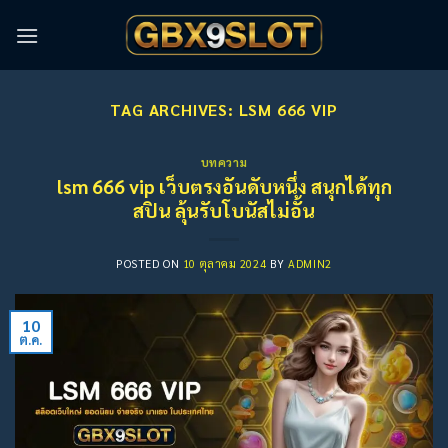
Skip
to
content
TAG ARCHIVES:
LSM 666 VIP
บทความ
lsm 666 vip เว็บตรงอันดับหนึ่ง สนุกได้ทุก
สปิน ลุ้นรับโบนัสไม่อั้น
POSTED ON
10 ตุลาคม 2024
BY
ADMIN2
10
ต.ค.