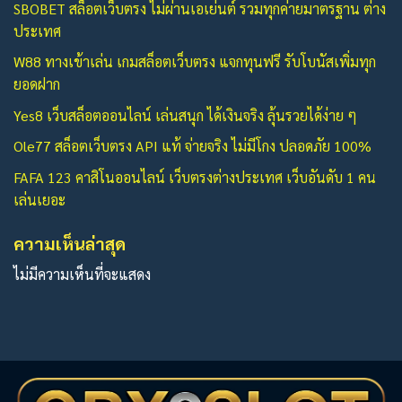
SBOBET สล็อตเว็บตรง ไม่ผ่านเอเย่นต์ รวมทุกค่ายมาตรฐาน ต่าง
ประเทศ
W88 ทางเข้าเล่น เกมสล็อตเว็บตรง แจกทุนฟรี รับโบนัสเพิ่มทุก
ยอดฝาก
Yes8 เว็บสล็อตออนไลน์ เล่นสนุก ได้เงินจริง ลุ้นรวยได้ง่าย ๆ
Ole77 สล็อตเว็บตรง API แท้ จ่ายจริง ไม่มีโกง ปลอดภัย 100%
FAFA 123 คาสิโนออนไลน์ เว็บตรงต่างประเทศ เว็บอันดับ 1 คน
เล่นเยอะ
ความเห็นล่าสุด
ไม่มีความเห็นที่จะแสดง