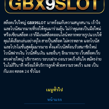
สล็อตเว็บใหญ่
GBX9SLOT
มาพร้อมกับความสนุกสนาน เร้าใจ
และโบนัสมากมายที่รอให้คุณมาร่วมลุ้น ไม่ว่าคุณจะเป็นมือใหม่
หรือเซียนสล็อต เราก็มีเกมสล็อตออนไลน์หลากหลายรูปแบบให้
คุณได้เลือกเล่นอย่างจุใจ สายปั่นสล็อต ไม่ควรพลาด แจกโบนัส
และโปรโมชั่นสุดคุ้มมากมาย ตั้งแต่โบนัสต้อนรับสมาชิกใหม่
โบนัสฝากเงิน โบนัสคืนเงิน และอื่นๆ อีกมากมาย เว็บสล็อตเว็บ
ตรงค่ายใหญ่ บริการครบ ระบบฝาก-ถอนรวดเร็วทันใจ สมัครง่าย
ในไม่กี่วินาที พร้อมให้บริการลูกค้าด้วยความรวดเร็ว และ เป็น
กันเอง ตลอด 24 ชั่วโมง
เมนูทั่วไป
หน้าแรก