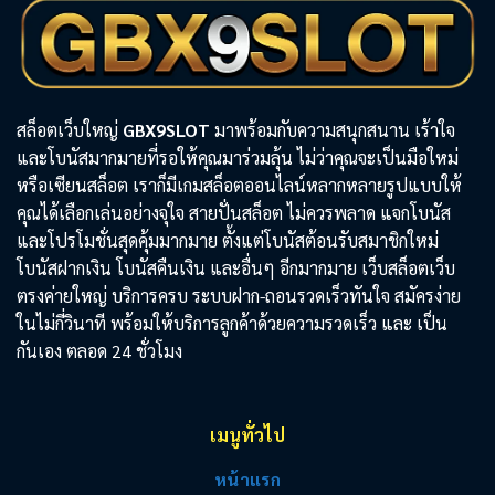
สล็อตเว็บใหญ่
GBX9SLOT
มาพร้อมกับความสนุกสนาน เร้าใจ
และโบนัสมากมายที่รอให้คุณมาร่วมลุ้น ไม่ว่าคุณจะเป็นมือใหม่
หรือเซียนสล็อต เราก็มีเกมสล็อตออนไลน์หลากหลายรูปแบบให้
คุณได้เลือกเล่นอย่างจุใจ สายปั่นสล็อต ไม่ควรพลาด แจกโบนัส
และโปรโมชั่นสุดคุ้มมากมาย ตั้งแต่โบนัสต้อนรับสมาชิกใหม่
โบนัสฝากเงิน โบนัสคืนเงิน และอื่นๆ อีกมากมาย เว็บสล็อตเว็บ
ตรงค่ายใหญ่ บริการครบ ระบบฝาก-ถอนรวดเร็วทันใจ สมัครง่าย
ในไม่กี่วินาที พร้อมให้บริการลูกค้าด้วยความรวดเร็ว และ เป็น
กันเอง ตลอด 24 ชั่วโมง
เมนูทั่วไป
หน้าแรก