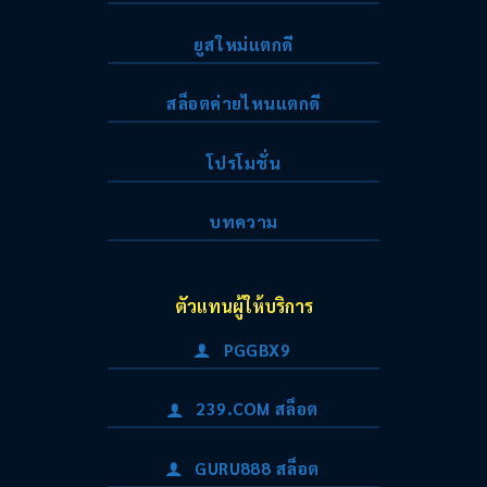
ยูสใหม่แตกดี
สล็อตค่ายไหนแตกดี
โปรโมชั่น
บทความ
ตัวแทนผู้ให้บริการ
PGGBX9
239.COM สล็อต
GURU888 สล็อต