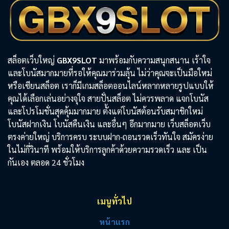
สล็อตเว็บใหญ่
GBX9SLOT
มาพร้อมกับความสนุกสนาน เร้าใจ
และโบนัสมากมายที่รอให้คุณมาร่วมลุ้น ไม่ว่าคุณจะเป็นมือใหม่
หรือเซียนสล็อต เราก็มีเกมสล็อตออนไลน์หลากหลายรูปแบบให้
คุณได้เลือกเล่นอย่างจุใจ สายปั่นสล็อต ไม่ควรพลาด แจกโบนัส
และโปรโมชั่นสุดคุ้มมากมาย ตั้งแต่โบนัสต้อนรับสมาชิกใหม่
โบนัสฝากเงิน โบนัสคืนเงิน และอื่นๆ อีกมากมาย เว็บสล็อตเว็บ
ตรงค่ายใหญ่ บริการครบ ระบบฝาก-ถอนรวดเร็วทันใจ สมัครง่าย
ในไม่กี่วินาที พร้อมให้บริการลูกค้าด้วยความรวดเร็ว และ เป็น
กันเอง ตลอด 24 ชั่วโมง
เมนูทั่วไป
หน้าแรก